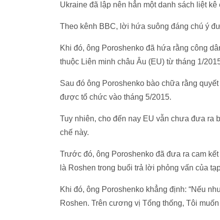
Ukraine đã lập nên hẳn một danh sách liệt k
Theo kênh BBC, lời hứa suông đáng chú ý đư
Khi đó, ông Poroshenko đã hứa rằng công dâ
thuộc Liên minh châu Âu (EU) từ tháng 1/2015
Sau đó ông Poroshenko bào chữa rằng quyết 
được tổ chức vào tháng 5/2015.
Tuy nhiên, cho đến nay EU vẫn chưa đưa ra b
chế này.
Trước đó, ông Poroshenko đã đưa ra cam kết 
là Roshen trong buổi trả lời phỏng vấn của tạ
Khi đó, ông Poroshenko khẳng định: “Nếu như
Roshen. Trên cương vị Tổng thống, Tôi muốn v