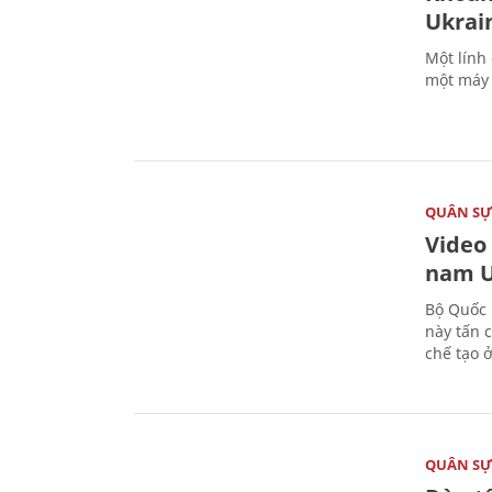
Ukrai
Một lính
một máy 
QUÂN S
Video
nam U
Bộ Quốc 
này tấn 
chế tạo 
QUÂN S