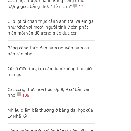
Cách học thuộc nhanh Bảng công thức
lượng giác bằng thơ, "thần chú"
17
Clip lột tả chân thực cảnh anh trai và em gái
như 'chó với mèo', người tinh ý còn phát
hiện một vấn đề trong giáo dục con
Bảng công thức đạo hàm nguyên hàm cơ
bản cần nhớ
20 số điện thoại ma ám bạn không bao giờ
nên gọi
Các công thức hóa học lớp 8, 9 cơ bản cần
nhớ
106
Nhiều điểm bất thường ở bằng đại học của
Lý Nhã Kỳ
Hàng ngàn người Mỹ ân hận vì tiêm vắc xin