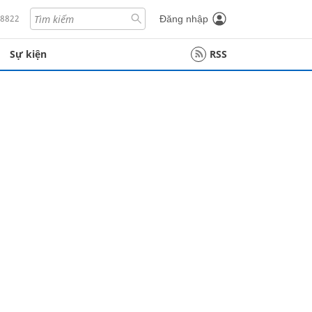
18822
Đăng nhập
Sự kiện
RSS