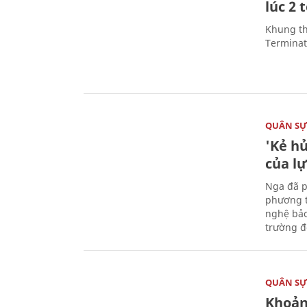
lúc 2 
Khung th
Terminato
QUÂN S
'Kẻ h
của l
Nga đã p
phương t
nghệ bảo
trường đô
QUÂN S
Khoản