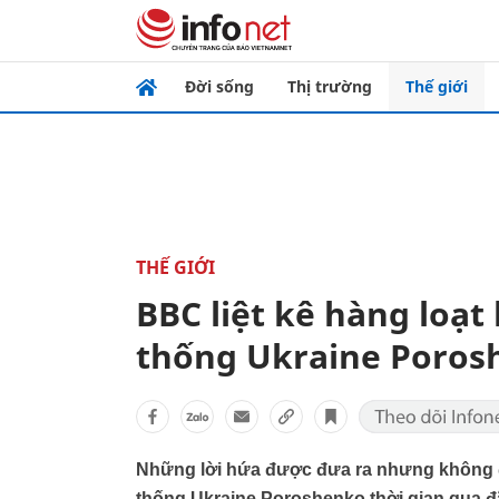
Đời sống
Thị trường
Thế giới
THẾ GIỚI
BBC liệt kê hàng loạt
thống Ukraine Poros
Những lời hứa được đưa ra nhưng không 
thống Ukraine Poroshenko thời gian qua đã