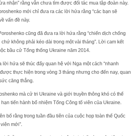
ừa nhận” rằng vẫn chưa tìm được đối tác mua tập đoàn này.
roshenko mới chỉ đưa ra các lời hứa rằng “các bạn sẽ
về vấn đề này.
Poroshenko cũng đã đưa ra lời hứa rằng “chiến dịch chống
 chứ không phải kéo dài trong một vài tháng”. Lời cam kết
 cuộc bầu cử Tổng thống Ukraine năm 2014.
 lời hứa sẽ thúc đẩy quan hệ với Nga một cách “nhanh
 được thực hiện trong vòng 3 tháng nhưng cho đến nay, quan
sức căng thẳng.
shenko mà cử tri Ukraine và giới truyền thông khó có thể
 hạn tiến hành bổ nhiệm Tổng Công tố viên của Ukraine.
n bố rằng trong tuần đầu tiên của cuộc họp toàn thể Quốc
 viên mới”.