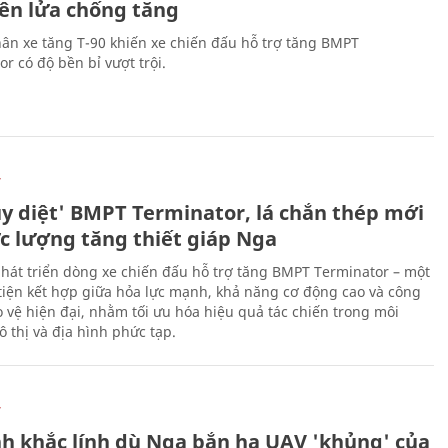
tên lửa chống tăng
ân xe tăng T-90 khiến xe chiến đấu hỗ trợ tăng BMPT
r có độ bền bỉ vượt trội.
Ự
ủy diệt' BMPT Terminator, lá chắn thép mới
ực lượng tăng thiết giáp Nga
hát triển dòng xe chiến đấu hỗ trợ tăng BMPT Terminator – một
iện kết hợp giữa hỏa lực mạnh, khả năng cơ động cao và công
 vệ hiện đại, nhằm tối ưu hóa hiệu quả tác chiến trong môi
 thị và địa hình phức tạp.
Ự
h khắc lính dù Nga bắn hạ UAV 'khủng' của