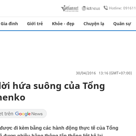
Hotline: 09161
Gia đình
Giới trẻ
Khỏe - đẹp
Chuyện lạ
Quân sự
30/04/2016 13:16 (GMT+07:00)
 lời hứa suông của Tổng
henko
được đi kèm bằng các hành động thực tế của Tổng
 được nhiều hãng thông tấn thống liệt kê lại.