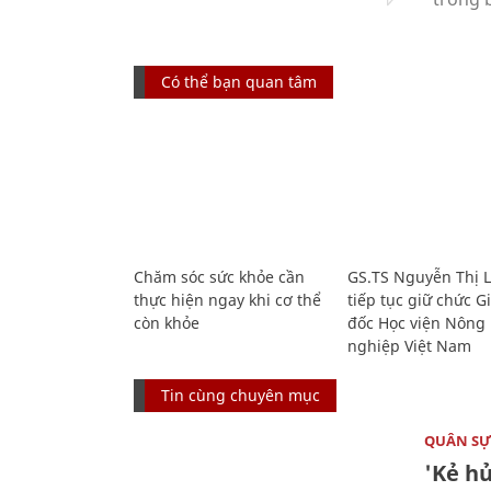
Có thể bạn quan tâm
Chăm sóc sức khỏe cần
GS.TS Nguyễn Thị 
thực hiện ngay khi cơ thể
tiếp tục giữ chức 
còn khỏe
đốc Học viện Nông
nghiệp Việt Nam
Tin cùng chuyên mục
QUÂN S
'Kẻ h