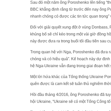
Sau đó một năm ông Poroshenko lên tiếng “th
BBC khẳng định rằng từ trước đến nay ông Po
nhanh chóng có được các tin tức quan trọng” 
Đối với giải quyết xung đột ở vùng Donbass, 
khủng bố sẽ chỉ kéo trong một vài giờ đồng hồ
này được đưa ra trong buổi tối đầu tiên sau
Trong quan hệ với Nga, Poroshenko đã đưa ra
chóng và có hiệu quả”. Kế hoạch này dự định
hệ Nga-Ukraine vẫn đang trong giai đoạn hết 
Một lời hứa khác của Tổng thống Ukraine Poro
quên được là cam kết sẽ tuân thủ nghiêm thời
Hồi đầu tháng 4/2016, ông Poroshenko đã tuyê
hội Ukraine, “Ukraine sẽ có một Tổng Công tố