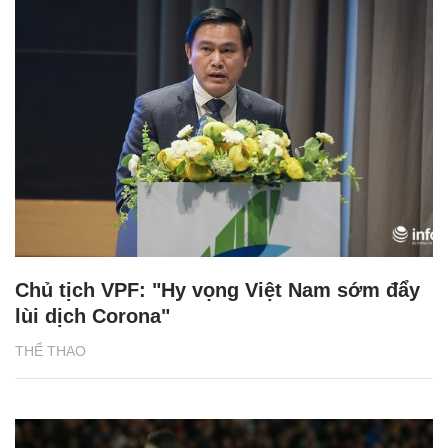
Chủ tịch VPF: "Hy vọng Việt Nam sớm đẩy
lùi dịch Corona"
THỂ THAO