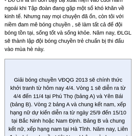
- Đó chỉ là tin đồn bậy bạ xuất hiện vào cuối năm
ngoái khi Tập đoàn đang gặp một số khó khăn về
kinh tế. Nhưng nay mọi chuyện đã ổn, còn tôi với
niềm đam mê bóng chuyền , sẽ làm tất cả để đội
bóng tồn tại, sống tốt và sống khỏe. Năm nay, ĐLGL
sẽ thành lập đội bóng chuyền trẻ chuẩn bị thi đấu
vào mùa hè này.
Giải bóng chuyền VĐQG 2013 sẽ chính thức
khởi tranh từ hôm nay 4/4. Vòng 1 sẽ diễn ra từ
4/4 đến 11/4 tại Phú Thọ (bảng A) và Yên Bái
(bảng B). Vòng 2 bảng A và chung kết nam, xếp
hạng nữ dự kiến diễn ra từ ngày 25/9 đến 15/10
tại Bắc Ninh hoặc Nam Định. Bảng B và chung
kết nữ, xếp hạng nam tại Hà Tĩnh. Năm nay, Liên