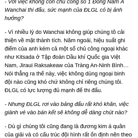
- Với việc không còn chủ công số 1 Đông Nam Á
Wanchai thi đấu, sức mạnh của ĐLGL có bị ảnh
hưởng?
- Vì nhiều lý do Wanchai không giúp chúng tô cải
thiện về mặt thành tích. Năm ngoái, hiệu suất ghi
điểm của anh kém cả một số chủ công ngoại khác
như Kitsada ở Tập đoàn Dầu khí Quốc gia Việt
Nam, Jiraui Raksakeaw của Tràng An-Ninh Bình…
Nói thẳng ra thế này, việc không dùng ngoại binh
đội nào cũng khó chứ không chỉ riêng chúng tôi.
ĐLGL có lực lượng đủ mạnh để thi đấu.
- Nhưng ĐLGL rơi vào bảng đấu rất khó khăn, việc
giành vé vào bán kết sẽ không dễ dàng chút nào?
- Dù gì chúng tôi cũng đang là đương kim á quân
của giải và có cấu trúc đội hình rất ổn định nên theo