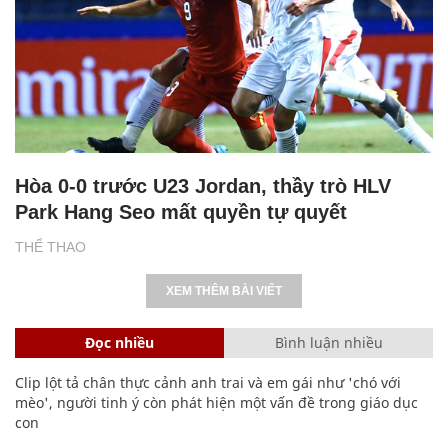
Hòa 0-0 trước U23 Jordan, thầy trò HLV
Park Hang Seo mất quyền tự quyết
THỂ THAO
XEM THÊM BÀI VIẾT
Đọc nhiều
Bình luận nhiều
Clip lột tả chân thực cảnh anh trai và em gái như 'chó với
mèo', người tinh ý còn phát hiện một vấn đề trong giáo dục
con