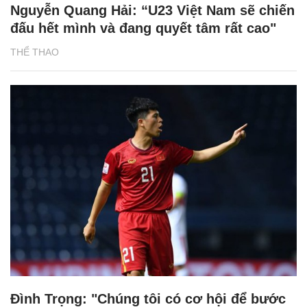
Nguyễn Quang Hải: “U23 Việt Nam sẽ chiến
đấu hết mình và đang quyết tâm rất cao"
THỂ THAO
Đình Trọng: "Chúng tôi có cơ hội để bước