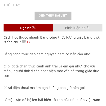
THỂ THAO
XEM THÊM BÀI VIẾT
Đọc nhiều
Bình luận nhiều
Cách học thuộc nhanh Bảng công thức lượng giác bằng thơ,
"thần chú"
17
Bảng công thức đạo hàm nguyên hàm cơ bản cần nhớ
Clip lột tả chân thực cảnh anh trai và em gái như 'chó với
mèo', người tinh ý còn phát hiện một vấn đề trong giáo dục
con
20 số điện thoại ma ám bạn không bao giờ nên gọi
Bí mật trận đổ bộ lên bãi biển Tà Lơn của Hải quân Việt Nam