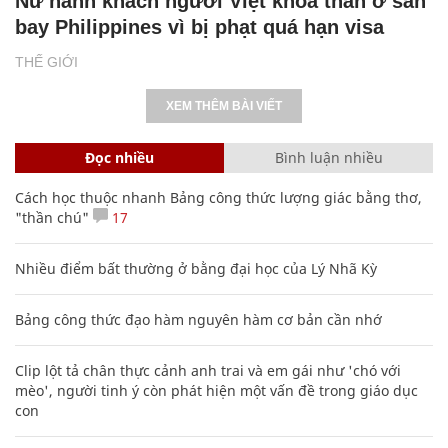
Nữ hành khách người Việt khỏa thân ở sân
bay Philippines vì bị phạt quá hạn visa
THẾ GIỚI
XEM THÊM BÀI VIẾT
Đọc nhiều
Bình luận nhiều
Cách học thuộc nhanh Bảng công thức lượng giác bằng thơ,
"thần chú"
17
Nhiều điểm bất thường ở bằng đại học của Lý Nhã Kỳ
Bảng công thức đạo hàm nguyên hàm cơ bản cần nhớ
Clip lột tả chân thực cảnh anh trai và em gái như 'chó với
mèo', người tinh ý còn phát hiện một vấn đề trong giáo dục
con