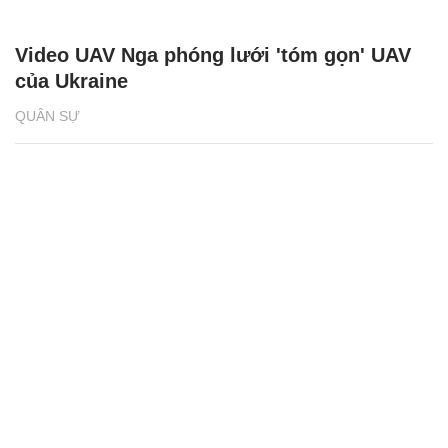
Video UAV Nga phóng lưới 'tóm gọn' UAV
của Ukraine
QUÂN SỰ