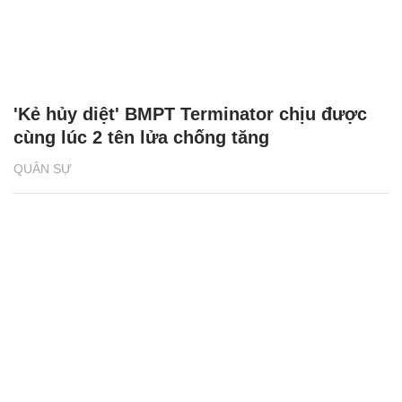
'Kẻ hủy diệt' BMPT Terminator chịu được
cùng lúc 2 tên lửa chống tăng
QUÂN SỰ