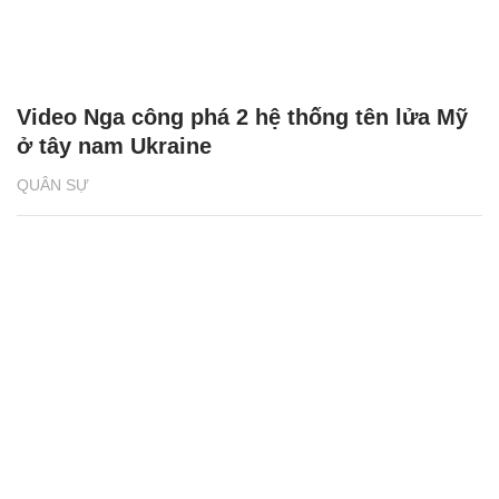
Video Nga công phá 2 hệ thống tên lửa Mỹ
ở tây nam Ukraine
QUÂN SỰ