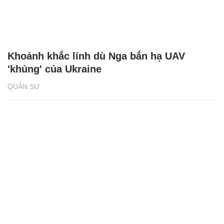
Khoảnh khắc lính dù Nga bắn hạ UAV
'khủng' của Ukraine
QUÂN SỰ