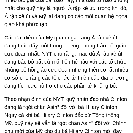
Theo tác giả của bài báo này, nhà đầu tư hào phóng
nhất cho quỹ này là người Ả rập xê út. Trong khi đó,
Ả rập xê út và Mỹ lại đang có các mối quan hệ ngoại
giao khá phức tạp.
Các đại diện của Mỹ quan ngại rằng Ả rập xê út
đang thúc đẩy một trong những phong trào hồi giáo
cực đoan nhất. NYT cho rằng, mặc dù Ả rập xê út
đang bác bỏ bất cứ mối liên hệ nào với các tổ chức
khủng bố hồi giáo cực đoan nhưng hiện có rất nhiều
cơ sở cho rằng các tổ chức từ thiện cấp địa phương
đang tích cực hỗ trợ cho các phần tử khủng bố.
Theo nhận định của NYT, quỹ nhân đạo nhà Clinton
đang là “gót chân Asin” đối với bà Hilary Clinton.
Ngay cả khi bà Hilary Clinton đắc cử Tổng thống
Mỹ, quỹ này sẽ vẫn là “gót chân Asin” đối với Chính
phủ mới của Mỹ cho dù bà Hilary Clinton mới đây