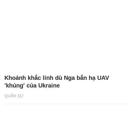
Khoảnh khắc lính dù Nga bắn hạ UAV
'khủng' của Ukraine
QUÂN SỰ