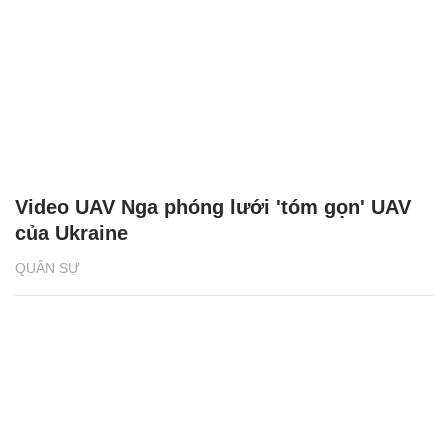
Video UAV Nga phóng lưới 'tóm gọn' UAV
của Ukraine
QUÂN SỰ