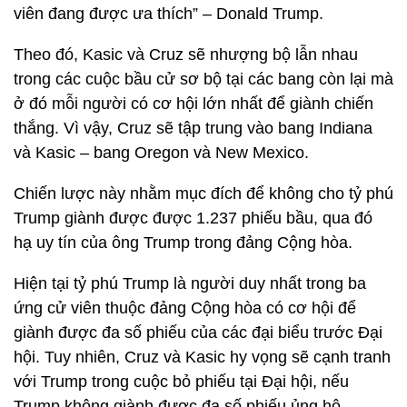
viên đang được ưa thích” – Donald Trump.
Theo đó, Kasic và Cruz sẽ nhượng bộ lẫn nhau
trong các cuộc bầu cử sơ bộ tại các bang còn lại mà
ở đó mỗi người có cơ hội lớn nhất để giành chiến
thắng. Vì vậy, Cruz sẽ tập trung vào bang Indiana
và Kasic – bang Oregon và New Mexico.
Chiến lược này nhằm mục đích để không cho tỷ phú
Trump giành được được 1.237 phiếu bầu, qua đó
hạ uy tín của ông Trump trong đảng Cộng hòa.
Hiện tại tỷ phú Trump là người duy nhất trong ba
ứng cử viên thuộc đảng Cộng hòa có cơ hội để
giành được đa số phiếu của các đại biểu trước Đại
hội. Tuy nhiên, Cruz và Kasic hy vọng sẽ cạnh tranh
với Trump trong cuộc bỏ phiếu tại Đại hội, nếu
Trump không giành được đa số phiếu ủng hộ.