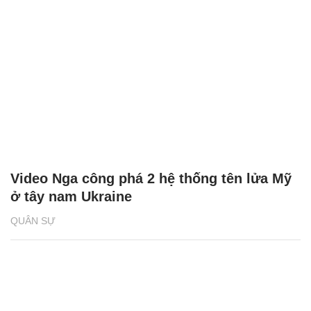
Video Nga công phá 2 hệ thống tên lửa Mỹ
ở tây nam Ukraine
QUÂN SỰ