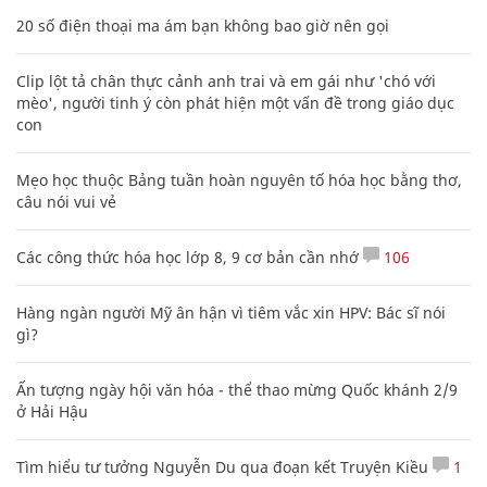
20 số điện thoại ma ám bạn không bao giờ nên gọi
Clip lột tả chân thực cảnh anh trai và em gái như 'chó với
mèo', người tinh ý còn phát hiện một vấn đề trong giáo dục
con
Mẹo học thuộc Bảng tuần hoàn nguyên tố hóa học bằng thơ,
câu nói vui vẻ
Các công thức hóa học lớp 8, 9 cơ bản cần nhớ
106
Hàng ngàn người Mỹ ân hận vì tiêm vắc xin HPV: Bác sĩ nói
gì?
Ấn tượng ngày hội văn hóa - thể thao mừng Quốc khánh 2/9
ở Hải Hậu
Tìm hiểu tư tưởng Nguyễn Du qua đoạn kết Truyện Kiều
1