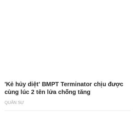
'Kẻ hủy diệt' BMPT Terminator chịu được
cùng lúc 2 tên lửa chống tăng
QUÂN SỰ