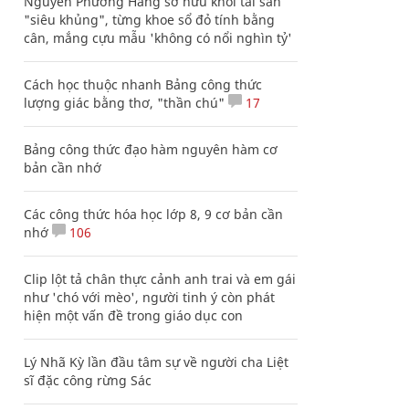
Nguyễn Phương Hằng sở hữu khối tài sản
"siêu khủng", từng khoe sổ đỏ tính bằng
cân, mắng cựu mẫu 'không có nổi nghìn tỷ'
Cách học thuộc nhanh Bảng công thức
lượng giác bằng thơ, "thần chú"
17
Bảng công thức đạo hàm nguyên hàm cơ
bản cần nhớ
Các công thức hóa học lớp 8, 9 cơ bản cần
nhớ
106
Clip lột tả chân thực cảnh anh trai và em gái
như 'chó với mèo', người tinh ý còn phát
hiện một vấn đề trong giáo dục con
Lý Nhã Kỳ lần đầu tâm sự về người cha Liệt
sĩ đặc công rừng Sác