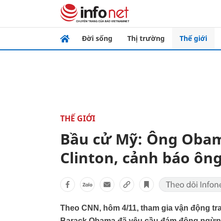
Đời sống
Thị trường
Thế giới
THẾ GIỚI
Bầu cử Mỹ: Ông Obama
Clinton, cảnh báo ôn
Theo CNN, hôm 4/11, tham gia vận động tr
Barack Obama đã yêu cầu đám đông ngừng 