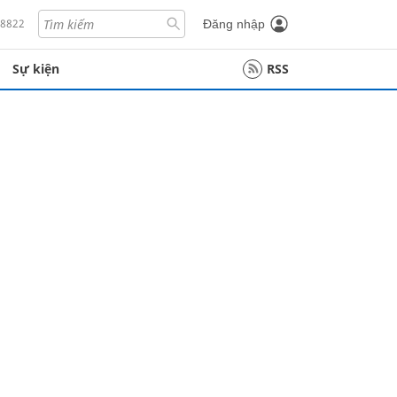
18822
Đăng nhập
Sự kiện
RSS