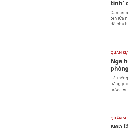
tinh’ 
Dàn tiêm
tên lửa 
đã phá h
QUÂN S
Nga h
phòng
Hệ thống
năng phò
nước lên 
QUÂN S
Nga l