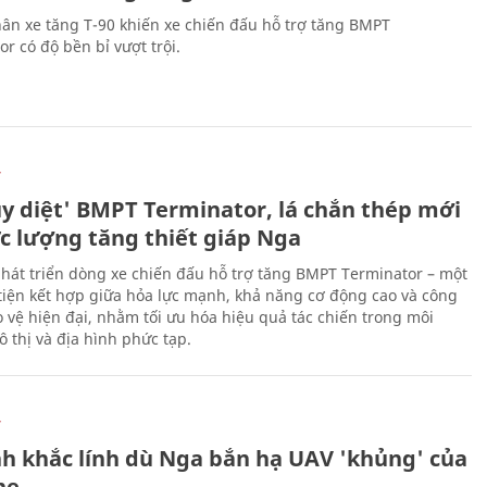
ân xe tăng T-90 khiến xe chiến đấu hỗ trợ tăng BMPT
r có độ bền bỉ vượt trội.
Ự
ủy diệt' BMPT Terminator, lá chắn thép mới
ực lượng tăng thiết giáp Nga
hát triển dòng xe chiến đấu hỗ trợ tăng BMPT Terminator – một
iện kết hợp giữa hỏa lực mạnh, khả năng cơ động cao và công
 vệ hiện đại, nhằm tối ưu hóa hiệu quả tác chiến trong môi
 thị và địa hình phức tạp.
Ự
h khắc lính dù Nga bắn hạ UAV 'khủng' của
ne