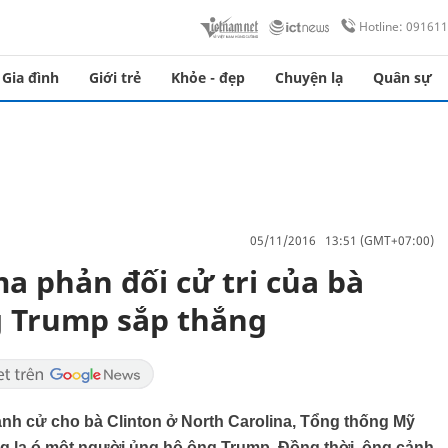
Hotline: 09161
Gia đình
Giới trẻ
Khỏe - đẹp
Chuyện lạ
Quân sự
05/11/2016 13:51 (GMT+07:00)
 phản đối cử tri của bà
g Trump sắp thắng
anh cử cho bà Clinton ở North Carolina, Tổng thống Mỹ
la ó một người ủng hộ ông Trump. Đồng thời, ông cảnh