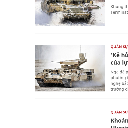
Khung th
Terminato
QUÂN S
'Kẻ h
của l
Nga đã p
phương t
nghệ bảo
trường đô
QUÂN S
Khoản
Ukrai