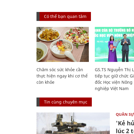
Có thể bạn quan tâm
Chăm sóc sức khỏe cần
GS.TS Nguyễn Thị 
thực hiện ngay khi cơ thể
tiếp tục giữ chức 
còn khỏe
đốc Học viện Nông
nghiệp Việt Nam
Tin cùng chuyên mục
QUÂN S
'Kẻ h
lúc 2 