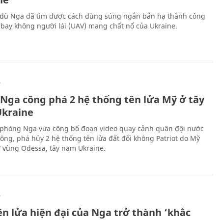
 dù Nga đã tìm được cách dùng súng ngắn bắn hạ thành công
bay không người lái (UAV) mang chất nổ của Ukraine.
Ự
 Nga công phá 2 hệ thống tên lửa Mỹ ở tây
kraine
phòng Nga vừa công bố đoạn video quay cảnh quân đội nước
công, phá hủy 2 hệ thống tên lửa đất đối không Patriot do Mỹ
ở vùng Odessa, tây nam Ukraine.
Ự
ên lửa hiện đại của Nga trở thành ‘khắc