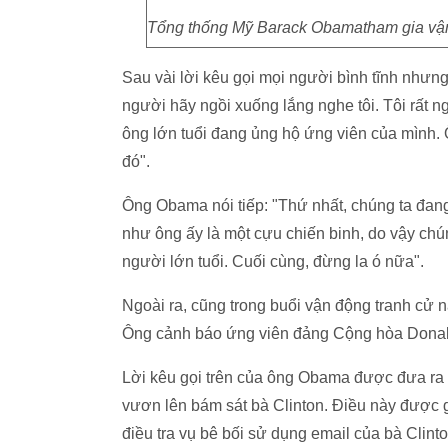
Tổng thống Mỹ Barack Obamatham gia vận 
Sau vài lời kêu gọi mọi người bình tĩnh nhưn
người hãy ngồi xuống lắng nghe tôi. Tôi rất 
ông lớn tuổi đang ủng hộ ứng viên của mình. 
đó".
Ông Obama nói tiếp: "Thứ nhất, chúng ta đang
như ông ấy là một cựu chiến binh, do vậy chúng
người lớn tuổi. Cuối cùng, đừng la ó nữa".
Ngoài ra, cũng trong buổi vận động tranh cử n
Ông cảnh báo ứng viên đảng Cộng hòa Donald
Lời kêu gọi trên của ông Obama được đưa ra 
vươn lên bám sát bà Clinton. Điều này được giả
điều tra vụ bê bối sử dụng email của bà Clint