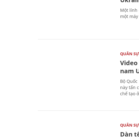
Một lính
một máy 
QUÂN S
Video
nam U
Bộ Quốc 
này tấn 
chế tạo 
QUÂN S
Dàn t