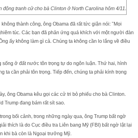
động tranh cử cho bà Clinton ở North Carolina hôm 4/11.
g không thành công, ông Obama đã rất tức giận nói: "Mọi
nghiêm túc. Các bạn đã phản ứng quá khích với một người đàn
Ông ấy không làm gì cả. Chúng ta không cần lo lắng về điều
 sống ở đất nước tôn trọng tự do ngôn luận. Thứ hai, hình
 ta cần phải tôn trọng. Tiếp đến, chúng ta phải kính trọng
ày, ông Obama kêu gọi các cử tri bỏ phiếu cho bà Clinton.
 Trump đang bám rất sít sao.
trong bối cảnh, trong những ngày qua, ông Trump bất ngờ
i thích là do Cục điều tra Liên bang Mỹ (FBI) bất ngờ lật lại
on khi bà còn là Ngoại trưởng Mỹ.