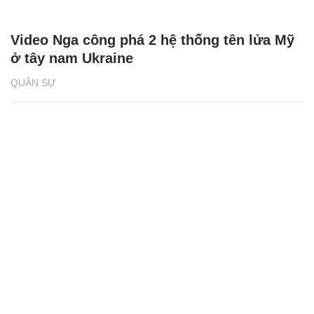
Video Nga công phá 2 hệ thống tên lửa Mỹ
ở tây nam Ukraine
QUÂN SỰ