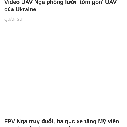
Video UAV Nga phóng lưới 'tóm gọn' UAV
của Ukraine
QUÂN SỰ
FPV Nga truy đuổi, hạ gục xe tăng Mỹ viện