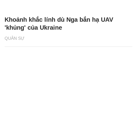
Khoảnh khắc lính dù Nga bắn hạ UAV
'khủng' của Ukraine
QUÂN SỰ