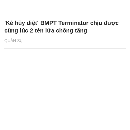
'Kẻ hủy diệt' BMPT Terminator chịu được
cùng lúc 2 tên lửa chống tăng
QUÂN SỰ