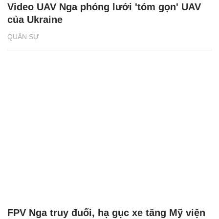
Video UAV Nga phóng lưới 'tóm gọn' UAV
của Ukraine
QUÂN SỰ
FPV Nga truy đuổi, hạ gục xe tăng Mỹ viện