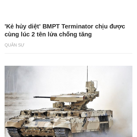
'Kẻ hủy diệt' BMPT Terminator chịu được
cùng lúc 2 tên lửa chống tăng
QUÂN SỰ