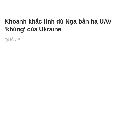
Khoảnh khắc lính dù Nga bắn hạ UAV
'khủng' của Ukraine
QUÂN SỰ