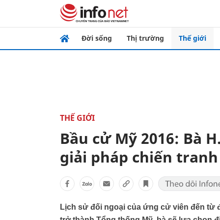
Đời sống
Thị trường
Thế giới
THẾ GIỚI
Bầu cử Mỹ 2016: Bà H.
giải pháp chiến tranh
Lịch sử đối ngoại của ứng cử viên đến từ đ
trở thành Tổng thống Mỹ, bà sẽ lựa chọn 