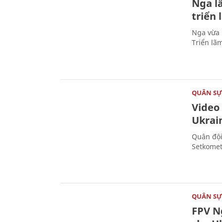
Nga l
triển
Nga vừa 
Triển lã
QUÂN S
Video
Ukrai
Quân đội
Setkomet
QUÂN S
FPV Ng