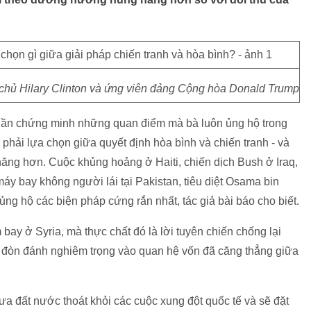
chủ Hilary Clinton và ứng viên đảng Cộng hòa Donald Trump
u lần chứng minh những quan điểm mà bà luôn ủng hộ trong
 phải lựa chọn giữa quyết định hòa bình và chiến tranh - và
ng hơn. Cuộc khủng hoảng ở Haiti, chiến dịch Bush ở Iraq,
áy bay không người lái tại Pakistan, tiêu diệt Osama bin
ủng hộ các biện pháp cứng rắn nhất, tác giả bài báo cho biết.
m bay ở Syria, mà thực chất đó là lời tuyên chiến chống lại
nh đòn đánh nghiêm trọng vào quan hệ vốn đã căng thẳng giữa
a đất nước thoát khỏi các cuộc xung đột quốc tế và sẽ đặt