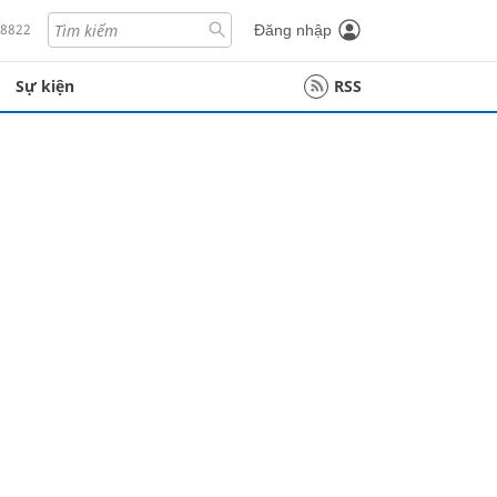
18822
Đăng nhập
Sự kiện
RSS