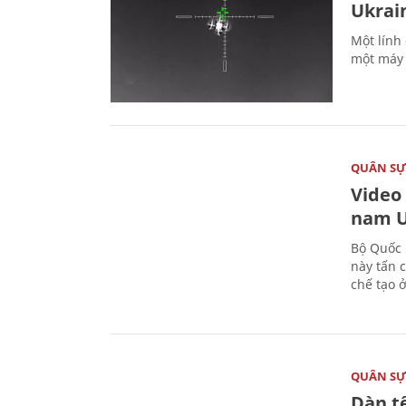
Ukrai
Một lính
một máy 
QUÂN S
Video
nam U
Bộ Quốc 
này tấn 
chế tạo 
QUÂN S
Dàn t