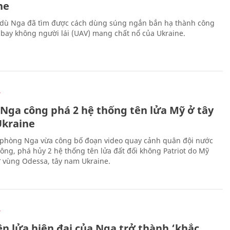
ne
 dù Nga đã tìm được cách dùng súng ngắn bắn hạ thành công
bay không người lái (UAV) mang chất nổ của Ukraine.
Ự
 Nga công phá 2 hệ thống tên lửa Mỹ ở tây
kraine
phòng Nga vừa công bố đoạn video quay cảnh quân đội nước
công, phá hủy 2 hệ thống tên lửa đất đối không Patriot do Mỹ
ở vùng Odessa, tây nam Ukraine.
Ự
ên lửa hiện đại của Nga trở thành ‘khắc