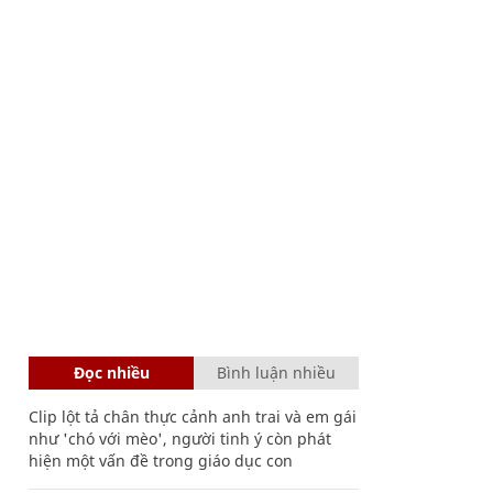
Đọc nhiều
Bình luận nhiều
Clip lột tả chân thực cảnh anh trai và em gái
như 'chó với mèo', người tinh ý còn phát
hiện một vấn đề trong giáo dục con