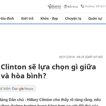
Hotline: 09161
Gia đình
Giới trẻ
Khỏe - đẹp
Chuyện lạ
Quân sự
09/11/2016 09:25 (GMT+07:00)
Clinton sẽ lựa chọn gì giữa
 và hòa bình?
ảng Dân chủ - Hillary Clinton cho thấy rõ ràng rằng, nếu
đi theo đường hướng hung hăng hơn so với đối thủ của