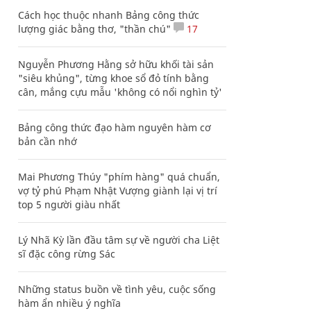
Cách học thuộc nhanh Bảng công thức
lượng giác bằng thơ, "thần chú"
17
Nguyễn Phương Hằng sở hữu khối tài sản
"siêu khủng", từng khoe sổ đỏ tính bằng
cân, mắng cựu mẫu 'không có nổi nghìn tỷ'
Bảng công thức đạo hàm nguyên hàm cơ
bản cần nhớ
Mai Phương Thúy "phím hàng" quá chuẩn,
vợ tỷ phú Phạm Nhật Vượng giành lại vị trí
top 5 người giàu nhất
Lý Nhã Kỳ lần đầu tâm sự về người cha Liệt
sĩ đặc công rừng Sác
Những status buồn về tình yêu, cuộc sống
hàm ẩn nhiều ý nghĩa