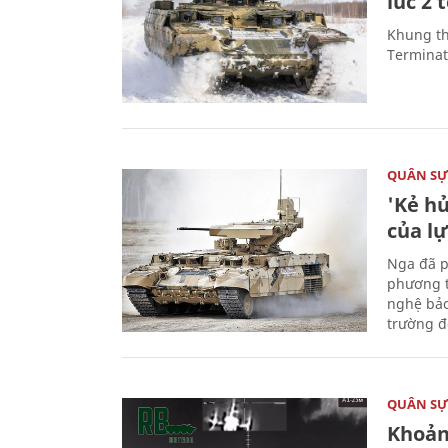
lúc 2 
Khung th
Terminato
QUÂN S
'Kẻ h
của l
Nga đã p
phương t
nghệ bảo
trường đô
QUÂN S
Khoản