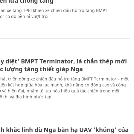
tên lửa chống tăng
ân xe tăng T-90 khiến xe chiến đấu hỗ trợ tăng BMPT
r có độ bền bỉ vượt trội.
Ự
ủy diệt' BMPT Terminator, lá chắn thép mới
ực lượng tăng thiết giáp Nga
hát triển dòng xe chiến đấu hỗ trợ tăng BMPT Terminator – một
iện kết hợp giữa hỏa lực mạnh, khả năng cơ động cao và công
 vệ hiện đại, nhằm tối ưu hóa hiệu quả tác chiến trong môi
 thị và địa hình phức tạp.
Ự
h khắc lính dù Nga bắn hạ UAV 'khủng' của