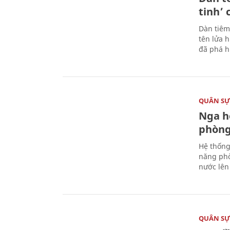
tinh’ 
Dàn tiêm
tên lửa 
đã phá h
QUÂN S
Nga h
phòng
Hệ thống
năng phò
nước lên 
QUÂN S