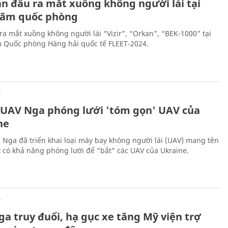
ần đầu ra mắt xuồng không người lái tại
 lãm quốc phòng
ra mắt xuồng không người lái “Vizir”, “Orkan”, “BEK-1000” tại
m Quốc phòng Hàng hải quốc tế FLEET-2024.
Ự
 UAV Nga phóng lưới 'tóm gọn' UAV của
ne
 Nga đã triển khai loại máy bay không người lái (UAV) mang tên
 có khả năng phóng lưới để "bắt" các UAV của Ukraine.
Ự
a truy đuổi, hạ gục xe tăng Mỹ viện trợ