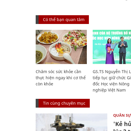
Có thể bạn quan tâm
Chăm sóc sức khỏe cần
GS.TS Nguyễn Thị 
thực hiện ngay khi cơ thể
tiếp tục giữ chức 
còn khỏe
đốc Học viện Nông
nghiệp Việt Nam
Tin cùng chuyên mục
QUÂN S
'Kẻ h