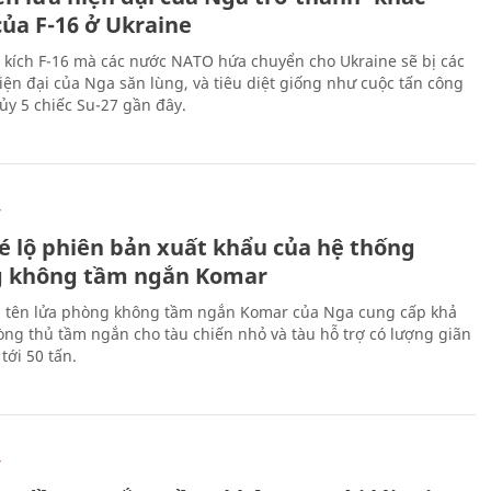
của F-16 ở Ukraine
 kích F-16 mà các nước NATO hứa chuyển cho Ukraine sẽ bị các
hiện đại của Nga săn lùng, và tiêu diệt giống như cuộc tấn công
ủy 5 chiếc Su-27 gần đây.
Ự
é lộ phiên bản xuất khẩu của hệ thống
 không tầm ngắn Komar
 tên lửa phòng không tầm ngắn Komar của Nga cung cấp khả
ng thủ tầm ngắn cho tàu chiến nhỏ và tàu hỗ trợ có lượng giãn
tới 50 tấn.
Ự