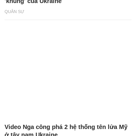
'khủng' của Ukraine
QUÂN SỰ
Video Nga công phá 2 hệ thống tên lửa Mỹ
ở tây nam Ukraine