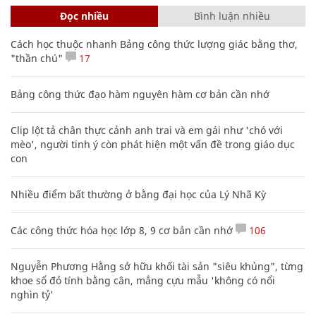
Đọc nhiều
Bình luận nhiều
Cách học thuộc nhanh Bảng công thức lượng giác bằng thơ,
"thần chú"
17
Bảng công thức đạo hàm nguyên hàm cơ bản cần nhớ
Clip lột tả chân thực cảnh anh trai và em gái như 'chó với
mèo', người tinh ý còn phát hiện một vấn đề trong giáo dục
con
Nhiều điểm bất thường ở bằng đại học của Lý Nhã Kỳ
Các công thức hóa học lớp 8, 9 cơ bản cần nhớ
106
Nguyễn Phương Hằng sở hữu khối tài sản "siêu khủng", từng
khoe sổ đỏ tính bằng cân, mắng cựu mẫu 'không có nổi
nghìn tỷ'