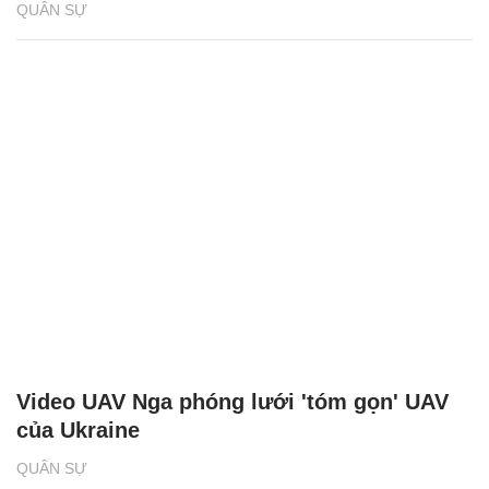
QUÂN SỰ
Video UAV Nga phóng lưới 'tóm gọn' UAV
của Ukraine
QUÂN SỰ