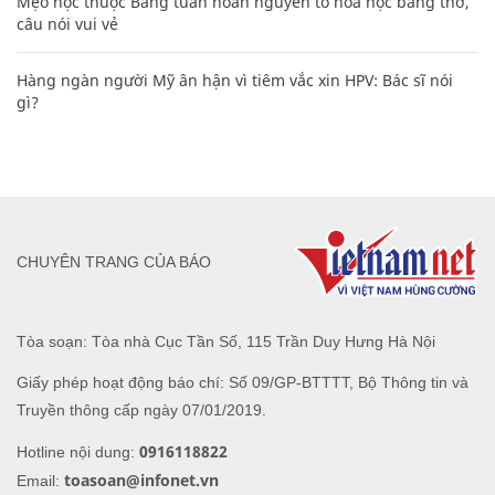
Mẹo học thuộc Bảng tuần hoàn nguyên tố hóa học bằng thơ,
câu nói vui vẻ
Hàng ngàn người Mỹ ân hận vì tiêm vắc xin HPV: Bác sĩ nói
gì?
CHUYÊN TRANG CỦA BÁO
Tòa soạn: Tòa nhà Cục Tần Số, 115 Trần Duy Hưng Hà Nội
Giấy phép hoạt động báo chí: Số 09/GP-BTTTT, Bộ Thông tin và
Truyền thông cấp ngày 07/01/2019.
0916118822
Hotline nội dung:
toasoan@infonet.vn
Email: