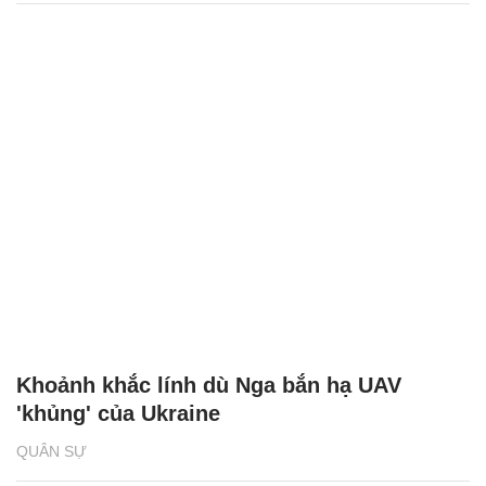
Khoảnh khắc lính dù Nga bắn hạ UAV
'khủng' của Ukraine
QUÂN SỰ