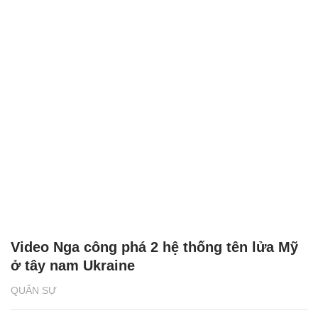
Video Nga công phá 2 hệ thống tên lửa Mỹ
ở tây nam Ukraine
QUÂN SỰ