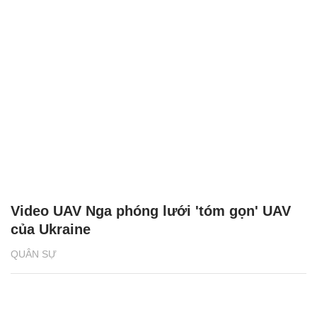
Video UAV Nga phóng lưới 'tóm gọn' UAV
của Ukraine
QUÂN SỰ