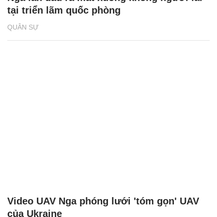
tại triển lãm quốc phòng
QUÂN SỰ
Video UAV Nga phóng lưới 'tóm gọn' UAV
của Ukraine