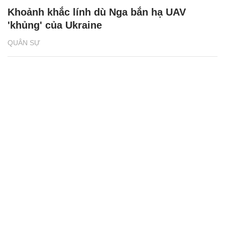
Khoảnh khắc lính dù Nga bắn hạ UAV
'khủng' của Ukraine
QUÂN SỰ