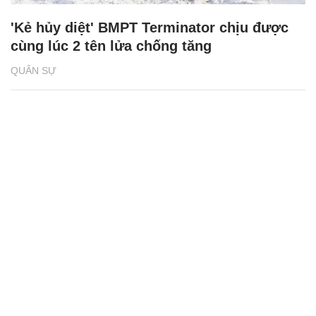
'Kẻ hủy diệt' BMPT Terminator chịu được
cùng lúc 2 tên lửa chống tăng
QUÂN SỰ