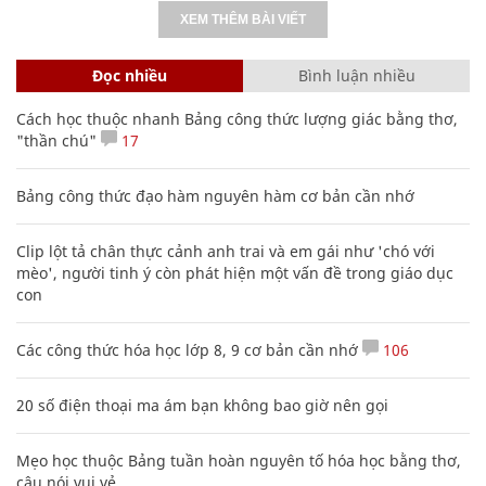
XEM THÊM BÀI VIẾT
Đọc nhiều
Bình luận nhiều
Cách học thuộc nhanh Bảng công thức lượng giác bằng thơ,
"thần chú"
17
Bảng công thức đạo hàm nguyên hàm cơ bản cần nhớ
Clip lột tả chân thực cảnh anh trai và em gái như 'chó với
mèo', người tinh ý còn phát hiện một vấn đề trong giáo dục
con
Các công thức hóa học lớp 8, 9 cơ bản cần nhớ
106
20 số điện thoại ma ám bạn không bao giờ nên gọi
Mẹo học thuộc Bảng tuần hoàn nguyên tố hóa học bằng thơ,
câu nói vui vẻ