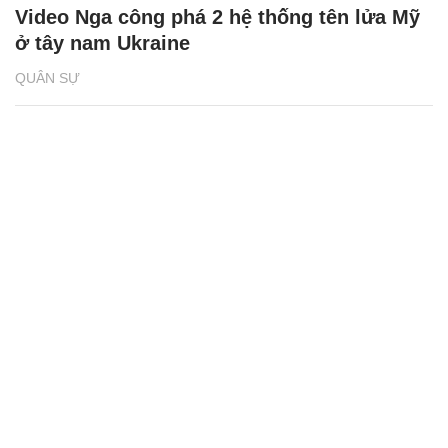
Video Nga công phá 2 hệ thống tên lửa Mỹ
ở tây nam Ukraine
QUÂN SỰ