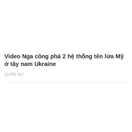
Video Nga công phá 2 hệ thống tên lửa Mỹ
ở tây nam Ukraine
QUÂN SỰ