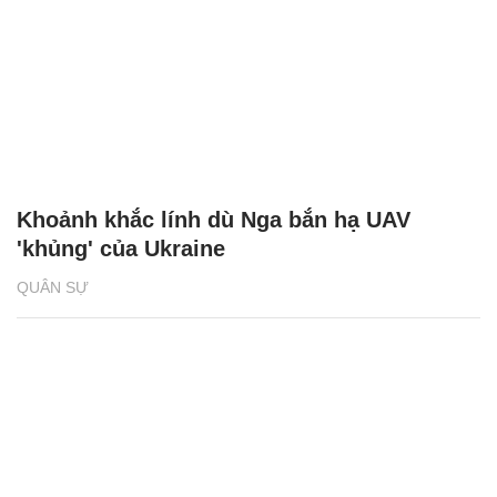
Khoảnh khắc lính dù Nga bắn hạ UAV
'khủng' của Ukraine
QUÂN SỰ