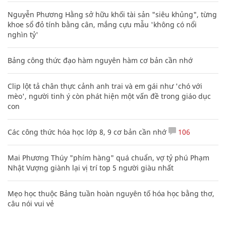
Nguyễn Phương Hằng sở hữu khối tài sản "siêu khủng", từng
khoe sổ đỏ tính bằng cân, mắng cựu mẫu 'không có nổi
nghìn tỷ'
Bảng công thức đạo hàm nguyên hàm cơ bản cần nhớ
Clip lột tả chân thực cảnh anh trai và em gái như 'chó với
mèo', người tinh ý còn phát hiện một vấn đề trong giáo dục
con
Các công thức hóa học lớp 8, 9 cơ bản cần nhớ
106
Mai Phương Thúy "phím hàng" quá chuẩn, vợ tỷ phú Phạm
Nhật Vượng giành lại vị trí top 5 người giàu nhất
Mẹo học thuộc Bảng tuần hoàn nguyên tố hóa học bằng thơ,
câu nói vui vẻ