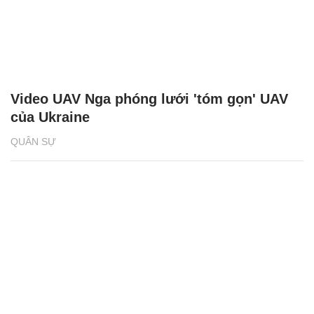
Video UAV Nga phóng lưới 'tóm gọn' UAV
của Ukraine
QUÂN SỰ