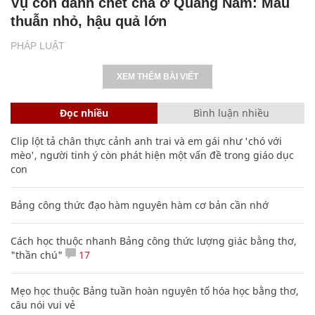
Vụ con đánh chết cha ở Quảng Nam: Mâu
thuẫn nhỏ, hậu quả lớn
PHÁP LUẬT
XEM THÊM BÀI VIẾT
Đọc nhiều
Bình luận nhiều
Clip lột tả chân thực cảnh anh trai và em gái như 'chó với
mèo', người tinh ý còn phát hiện một vấn đề trong giáo dục
con
Bảng công thức đạo hàm nguyên hàm cơ bản cần nhớ
Cách học thuộc nhanh Bảng công thức lượng giác bằng thơ,
"thần chú"
17
Mẹo học thuộc Bảng tuần hoàn nguyên tố hóa học bằng thơ,
câu nói vui vẻ