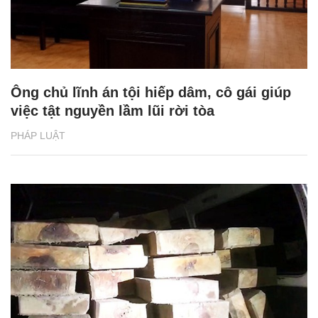
Ông chủ lĩnh án tội hiếp dâm, cô gái giúp
việc tật nguyền lầm lũi rời tòa
PHÁP LUẬT