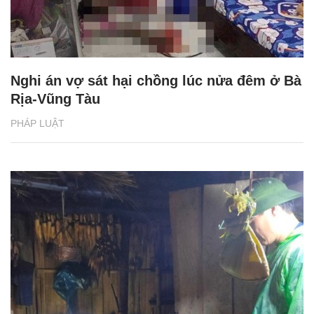
Nghi án vợ sát hại chồng lúc nửa đêm ở Bà
Rịa-Vũng Tàu
PHÁP LUẬT