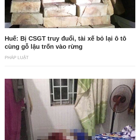
Huế: Bị CSGT truy đuổi, tài xế bỏ lại ô tô
cùng gỗ lậu trốn vào rừng
PHÁP LUẬT