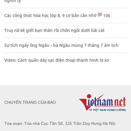
nghìn tỷ'
Các công thức hóa học lớp 8, 9 cơ bản cần nhớ
106
Truy nã kẻ giết bạn thân rồi chôn ngồi dưới bãi cát
Sự tích ngày ông Ngâu - bà Ngâu mùng 7 tháng 7 âm lịch
Video: Cách quấn dây sạc điện thoại thành hình lò xo
CHUYÊN TRANG CỦA BÁO
Tòa soạn: Tòa nhà Cục Tần Số, 115 Trần Duy Hưng Hà Nội