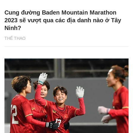
Cung đường Baden Mountain Marathon
2023 sẽ vượt qua các địa danh nào ở Tây
Ninh?
THỂ THAO