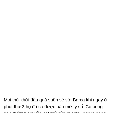
Mọi thứ khởi đầu quá suôn sẻ với Barca khi ngay ở
phút thứ 3 họ đã có được bàn mở tỷ số. Có bóng