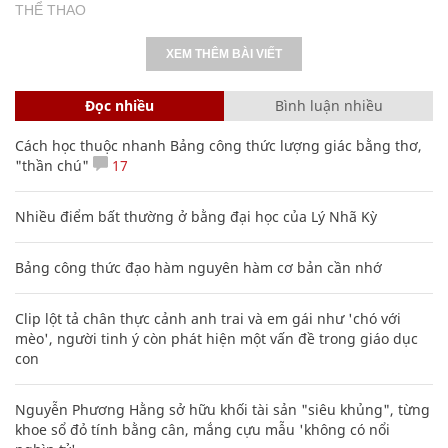
THỂ THAO
XEM THÊM BÀI VIẾT
Đọc nhiều
Bình luận nhiều
Cách học thuộc nhanh Bảng công thức lượng giác bằng thơ,
"thần chú"
17
Nhiều điểm bất thường ở bằng đại học của Lý Nhã Kỳ
Bảng công thức đạo hàm nguyên hàm cơ bản cần nhớ
Clip lột tả chân thực cảnh anh trai và em gái như 'chó với
mèo', người tinh ý còn phát hiện một vấn đề trong giáo dục
con
Nguyễn Phương Hằng sở hữu khối tài sản "siêu khủng", từng
khoe sổ đỏ tính bằng cân, mắng cựu mẫu 'không có nổi