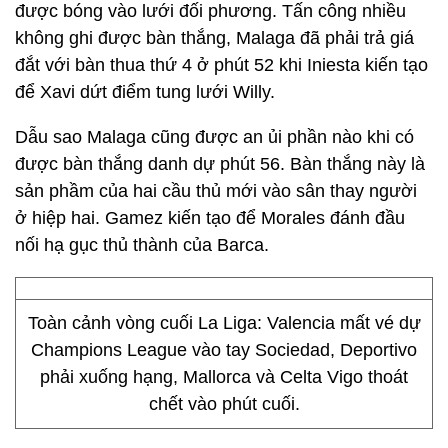
được bóng vào lưới đối phương. Tấn công nhiều
không ghi được bàn thắng, Malaga đã phải trả giá
đắt với bàn thua thứ 4 ở phút 52 khi Iniesta kiến tạo
để Xavi dứt điểm tung lưới Willy.
Dẫu sao Malaga cũng được an ủi phần nào khi có
được bàn thắng danh dự phút 56. Bàn thắng này là
sản phầm của hai cầu thủ mới vào sân thay người
ở hiệp hai. Gamez kiến tạo để Morales đánh đầu
nối hạ gục thủ thành của Barca.
Toàn cảnh vòng cuối La Liga: Valencia mất vé dự
Champions League vào tay Sociedad, Deportivo
phải xuống hạng, Mallorca và Celta Vigo thoát
chết vào phút cuối.