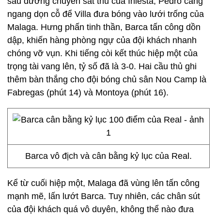
sau đường chuyền sát thủ của Iniesta, Pedro căng
ngang dọn cỗ để Villa đưa bóng vào lưới trống của
Malaga. Hưng phấn tinh thần, Barca tấn công dồn
dập, khiến hàng phòng ngự của đội khách nhanh
chóng vỡ vụn. Khi tiếng còi kết thúc hiệp một của
trọng tài vang lên, tỷ số đã là 3-0. Hai cầu thủ ghi
thêm bàn thắng cho đội bóng chủ sân Nou Camp là
Fabregas (phút 14) và Montoya (phút 16).
Barca vô địch và cân bằng kỷ lục của Real.
Kể từ cuối hiệp một, Malaga đã vùng lên tấn công
mạnh mẽ, lấn lướt Barca. Tuy nhiên, các chân sút
của đội khách quá vô duyên, không thể nào đưa