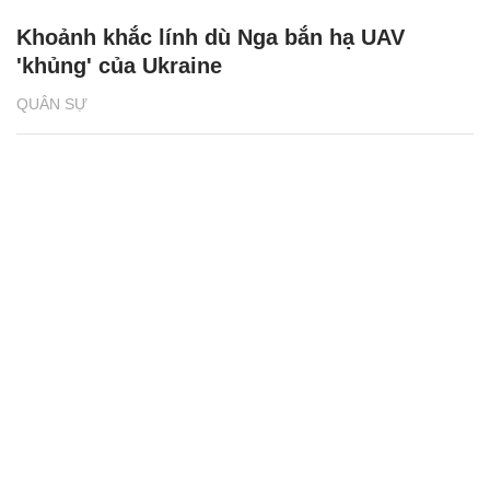
Khoảnh khắc lính dù Nga bắn hạ UAV
'khủng' của Ukraine
QUÂN SỰ