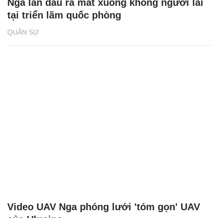
Nga lần đầu ra mắt xuồng không người lái
tại triển lãm quốc phòng
QUÂN SỰ
Video UAV Nga phóng lưới 'tóm gọn' UAV