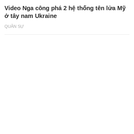
Video Nga công phá 2 hệ thống tên lửa Mỹ
ở tây nam Ukraine
QUÂN SỰ