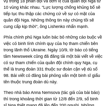
vụ trong 18 phân đội và đơn vị của quân đội Nga từ
10 vùng khác nhau. "Lực lượng chống khủng bố sẽ
tiếp tục thu thập các chứng cứ về sự có mặt của
quân đội Nga. Những thông tin này chúng tôi sẽ
cung cấp kịp thời", ông Lishenko nhấn mạnh.
Phía chính phủ Nga luôn bác bỏ những cáo buộc về
việc có binh lính chính quy của họ tham chiến bên
trong lãnh thổ Ukraine. Ngày 10/9, tờ báo có tiếng
tăm Newsweek cũng đã đăng tải một bài viết về việc
có sự tham chiến của quân đội chính quy Nga, cụ
thể là trung đoàn 331 thuộc sư đoàn cận vệ dù số
98. Bài viết có đăng bài phỏng vấn một binh sĩ giấu
tên thuộc trung đoàn dù này.
Theo nhà báo Anna Nemsova (tác giả của bài báo)
thì trong khoảng thời gian từ 12/8 đến 2/9, số binh
sĩ Nga thiệt mạng đã lên đến 200 người. Những