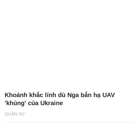
Khoảnh khắc lính dù Nga bắn hạ UAV
'khủng' của Ukraine
QUÂN SỰ