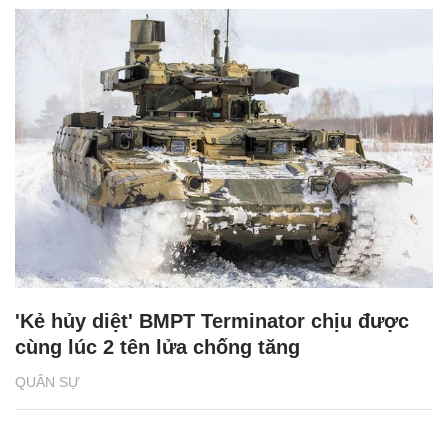
'Kẻ hủy diệt' BMPT Terminator chịu được
cùng lúc 2 tên lửa chống tăng
QUÂN SỰ