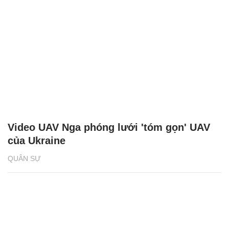
Video UAV Nga phóng lưới 'tóm gọn' UAV
của Ukraine
QUÂN SỰ