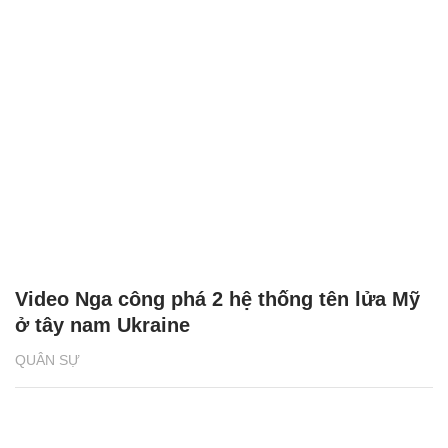
Video Nga công phá 2 hệ thống tên lửa Mỹ
ở tây nam Ukraine
QUÂN SỰ