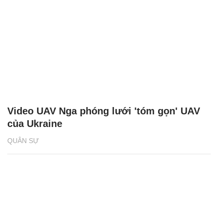
Video UAV Nga phóng lưới 'tóm gọn' UAV
của Ukraine
QUÂN SỰ