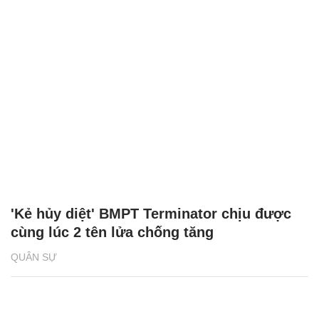
'Kẻ hủy diệt' BMPT Terminator chịu được
cùng lúc 2 tên lửa chống tăng
QUÂN SỰ