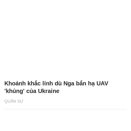
Khoảnh khắc lính dù Nga bắn hạ UAV
'khủng' của Ukraine
QUÂN SỰ