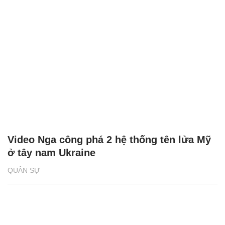
Video Nga công phá 2 hệ thống tên lửa Mỹ
ở tây nam Ukraine
QUÂN SỰ