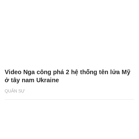
Video Nga công phá 2 hệ thống tên lửa Mỹ
ở tây nam Ukraine
QUÂN SỰ