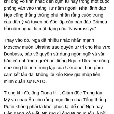
khi ông vô tình nhắc đến cụm từ này trong một cuộc
phỏng vấn vào tháng Tư năm ngoái. Nhà lãnh đạo
Nga cũng thẳng thừng phủ nhận rằng cuộc trưng
cầu dân ý và tuyên bố độc lập của bán đảo Crimea
hồi năm ngoái là một dạng của "Novorossiya".
Thay vào đó, Nga đã nhiều nhắc nhấn mạnh
Moscow muốn Ukraine trao quyền tự trị cho khu vực
Donbass, bảo vệ quyền sử dụng ngôn ngữ và văn
hóa của những người nói tiếng Nga ở Ukraine cũng
như ủng hộ tính trung lập của Ukrraine, bao gồm
cam kết lâu dài không lôi kéo Kiev gia nhập liên
minh quân sự NATO.
Trong khi đó, ông Fiona Hill, Giám đốc Trung tâm
Mỹ và châu Âu cho rằng mục đích của Tổng thống
Putin không phải là khôi phục lại đế chế Nga hay
Liên bang Xô viết. Những gì ông Putin muốn là hồi