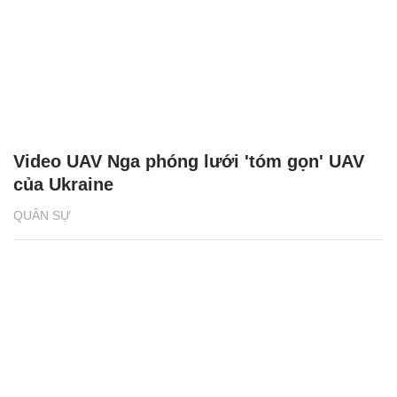
Video UAV Nga phóng lưới 'tóm gọn' UAV
của Ukraine
QUÂN SỰ