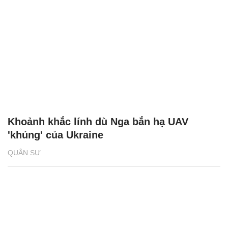
Khoảnh khắc lính dù Nga bắn hạ UAV
'khủng' của Ukraine
QUÂN SỰ