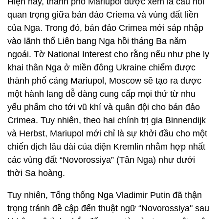
Hiện nay, thành phố Mariupol được xem là cầu nối
quan trọng giữa bán đảo Criema và vùng đất liền
của Nga. Trong đó, bán đảo Crimea mới sáp nhập
vào lãnh thổ Liên bang Nga hồi tháng Ba năm
ngoái. Tờ National Interest cho rằng nếu như phe ly
khai thân Nga ở miền đông Ukraine chiếm được
thành phố cảng Mariupol, Moscow sẽ tạo ra được
một hành lang dễ dàng cung cấp mọi thứ từ nhu
yếu phẩm cho tới vũ khí và quân đội cho bán đảo
Crimea. Tuy nhiên, theo hai chính trị gia Binnendijk
và Herbst, Mariupol mới chỉ là sự khởi đầu cho một
chiến dịch lâu dài của điện Kremlin nhằm hợp nhất
các vùng đất “Novorossiya” (Tân Nga) như dưới
thời Sa hoàng.
Tuy nhiên, Tổng thống Nga Vladimir Putin đã thận
trọng tránh đề cập đến thuật ngữ “Novorossiya" sau