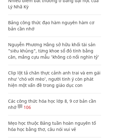
Nhiều điểm bất thường ở bằng đại học của
Lý Nhã Kỳ
Bảng công thức đạo hàm nguyên hàm cơ
bản cần nhớ
Nguyễn Phương Hằng sở hữu khối tài sản
"siêu khủng", từng khoe sổ đỏ tính bằng
cân, mắng cựu mẫu 'không có nổi nghìn tỷ'
Clip lột tả chân thực cảnh anh trai và em gái
như 'chó với mèo', người tinh ý còn phát
hiện một vấn đề trong giáo dục con
Các công thức hóa học lớp 8, 9 cơ bản cần
nhớ
106
Mẹo học thuộc Bảng tuần hoàn nguyên tố
hóa học bằng thơ, câu nói vui vẻ