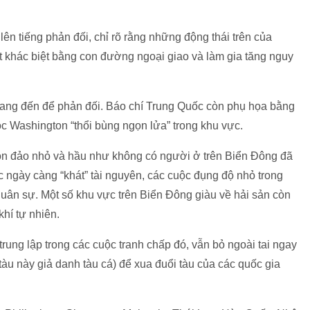
ên tiếng phản đối, chỉ rõ rằng những động thái trên của
ết khác biệt bằng con đường ngoại giao và làm gia tăng nguy
Wang đến để phản đối. Báo chí Trung Quốc còn phụ họa bằng
ộc Washington “thổi bùng ngọn lửa” trong khu vực.
òn đảo nhỏ và hầu như không có người ở trên Biển Đông đã
 ngày càng “khát” tài nguyên, các cuộc đụng độ nhỏ trong
quân sự. Một số khu vực trên Biển Đông giàu về hải sản còn
hí tự nhiên.
ung lập trong các cuộc tranh chấp đó, vẫn bỏ ngoài tai ngay
 tàu này giả danh tàu cá) để xua đuổi tàu của các quốc gia