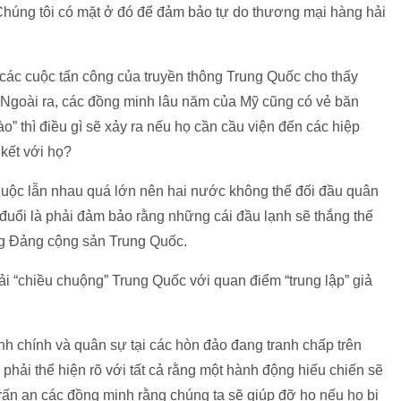
 Chúng tôi có mặt ở đó để đảm bảo tự do thương mại hàng hải
 các cuộc tấn công của truyền thông Trung Quốc cho thấy
 Ngoài ra, các đồng minh lâu năm của Mỹ cũng có vẻ băn
” thì điều gì sẽ xảy ra nếu họ cần cầu viện đến các hiệp
kết với họ?
huộc lẫn nhau quá lớn nên hai nước không thể đối đầu quân
 đuổi là phải đảm bảo rằng những cái đầu lạnh sẽ thắng thế
ong Đảng cộng sản Trung Quốc.
i “chiều chuộng” Trung Quốc với quan điểm “trung lập” giả
h chính và quân sự tại các hòn đảo đang tranh chấp trên
 phải thể hiện rõ với tất cả rằng một hành động hiếu chiến sẽ
rấn an các đồng minh rằng chúng ta sẽ giúp đỡ họ nếu họ bị