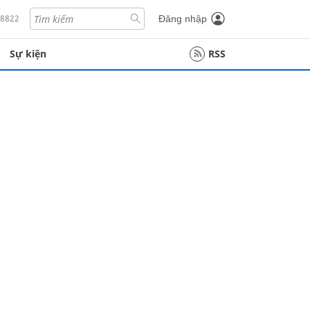
18822
Đăng nhập
Sự kiện
RSS