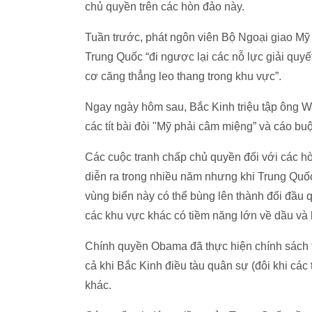
chủ quyền trên các hòn đảo này.
Tuần trước, phát ngôn viên Bộ Ngoại giao Mỹ l
Trung Quốc “đi ngược lại các nỗ lực giải quy
cơ căng thẳng leo thang trong khu vực”.
Ngay ngày hôm sau, Bắc Kinh triệu tập ông 
các tít bài đòi "Mỹ phải câm miệng” và cáo bu
Các cuộc tranh chấp chủ quyền đối với các h
diễn ra trong nhiều năm nhưng khi Trung Quốc
vùng biển này có thể bùng lên thành đối đầu 
các khu vực khác có tiềm năng lớn về dầu và k
Chính quyền Obama đã thực hiện chính sách tr
cả khi Bắc Kinh điều tàu quân sự (đôi khi các
khác.