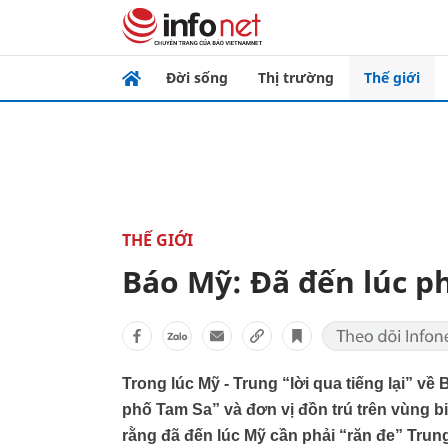
Đời sống
Thị trường
Thế giới
THẾ GIỚI
Báo Mỹ: Đã đến lúc p
Trong lúc Mỹ - Trung “lời qua tiếng lại” v
phố Tam Sa” và đơn vị đồn trú trên vùng bi
rằng đã đến lúc Mỹ cần phải “răn đe” Trun