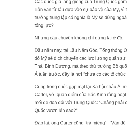
Các quốc gia láng giềng của Trung Quốc gồm:
Bản vẫn từ lâu dựa vào sự bảo vệ của Mỹ, vì th
trường trung lập có nghĩa là Mỹ sẽ đứng ngoà
tổng lực?
Nhưng câu chuyện không chỉ dừng lại ở đó.
Đầu năm nay, tại Lầu Năm Góc, Tổng thống Ob
đó Mỹ sẽ dịch chuyển các lực lượng quân sự
Thái Bình Dương, mà theo thứ trưởng Bộ quốc
Á tuần trước, đây là nơi “chưa có các tổ chức
Cũng trong cuộc gặp mặt tại Xã hội châu Á, 
Carter, với quan điểm của Bắc Kinh rằng hoạ
mối đe dọa đối với Trung Quốc: “Chẳng phải cá
Quốc vươn lên sao?”
Đáp lại, ông Carter cũng “trả miếng” : “Vấn 