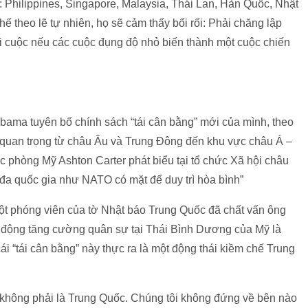
 Philippines, Singapore, Malaysia, Thái Lan, Hàn Quốc, Nhật
ế theo lẽ tự nhiên, họ sẽ cảm thấy bối rối: Phải chăng lập
i cuộc nếu các cuộc đụng độ nhỏ biến thành một cuộc chiến
ama tuyên bố chính sách “tái cân bằng” mới của mình, theo
 quan trọng từ châu Âu và Trung Đông đến khu vực châu Á –
 phòng Mỹ Ashton Carter phát biểu tại tổ chức Xã hội châu
 đa quốc gia như NATO có mặt để duy trì hòa bình”
một phóng viên của tờ Nhật báo Trung Quốc đã chất vấn ông
t động tăng cường quân sự tại Thái Bình Dương của Mỹ là
i “tái cân bằng” này thực ra là một động thái kiềm chế Trung
đề không phải là Trung Quốc. Chúng tôi không đứng về bên nào