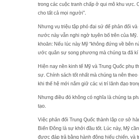
trong các cuộc tranh chấp ở qui mô khu vực.
cho tất cả mọi người”.
Nhưng vụ triệu tập phó đại sứ để phản đối và
nước này vẫn nghi ngờ tuyên bố trên của Mỹ.
khoăn: Nếu lúc này Mỹ “không đứng về bên nào
ước quân sự song phương mà chúng ta đã kí 
Hiện nay nền kinh tế Mỹ và Trung Quốc phụ t
sự. Chính sách tốt nhất mà chúng ta nên theo
khi thế hệ mới nắm giữ các vị trí lãnh đạo tr
Nhưng điều đó không có nghĩa là chúng ta phả
tạo.
Việc phản đối Trung Quốc thành lập cơ sở hàn
Biển Đông là sự khởi đầu tốt. Lúc này, Mỹ cần
được đáp trả bằng hành động hiếu chiến, và t