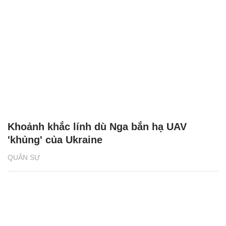
Khoảnh khắc lính dù Nga bắn hạ UAV
'khủng' của Ukraine
QUÂN SỰ