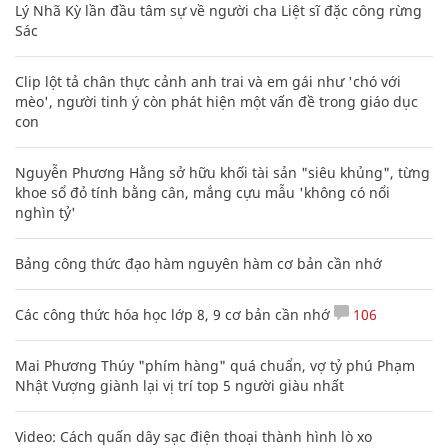
Lý Nhã Kỳ lần đầu tâm sự về người cha Liệt sĩ đặc công rừng
Sác
Clip lột tả chân thực cảnh anh trai và em gái như 'chó với
mèo', người tinh ý còn phát hiện một vấn đề trong giáo dục
con
Nguyễn Phương Hằng sở hữu khối tài sản "siêu khủng", từng
khoe sổ đỏ tính bằng cân, mắng cựu mẫu 'không có nổi
nghìn tỷ'
Bảng công thức đạo hàm nguyên hàm cơ bản cần nhớ
Các công thức hóa học lớp 8, 9 cơ bản cần nhớ
106
Mai Phương Thúy "phím hàng" quá chuẩn, vợ tỷ phú Phạm
Nhật Vượng giành lại vị trí top 5 người giàu nhất
Video: Cách quấn dây sạc điện thoại thành hình lò xo