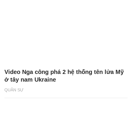
Video Nga công phá 2 hệ thống tên lửa Mỹ
ở tây nam Ukraine
QUÂN SỰ