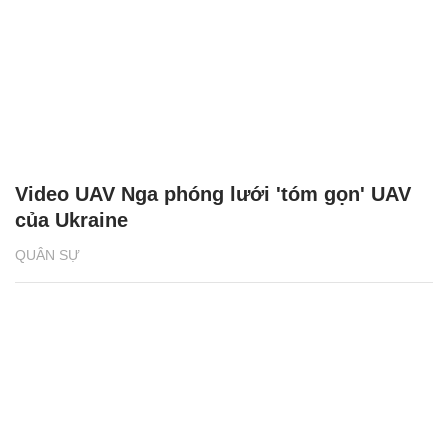
Video UAV Nga phóng lưới 'tóm gọn' UAV
của Ukraine
QUÂN SỰ