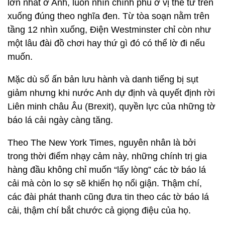
lớn nhất ở Anh, luôn nhìn chính phủ ở vị thế từ trên
xuống đúng theo nghĩa đen. Từ tòa soạn nằm trên
tầng 12 nhìn xuống, Điện Westminster chỉ còn như
một lâu đài đồ chơi hay thứ gì đó có thể lờ đi nếu
muốn.
Mặc dù số ấn bản lưu hành và danh tiếng bị sụt
giảm nhưng khi nước Anh dự định và quyết định rời
Liên minh châu Âu (Brexit), quyền lực của những tờ
báo lá cải ngày càng tăng.
Theo The New York Times, nguyên nhân là bởi
trong thời điểm nhạy cảm này, những chính trị gia
hàng đầu không chỉ muốn “lấy lòng” các tờ báo lá
cải mà còn lo sợ sẽ khiến họ nổi giận. Thậm chí,
các đài phát thanh cũng đưa tin theo các tờ báo lá
cải, thậm chí bắt chước cả giọng điệu của họ.