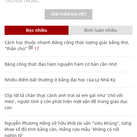
TRUYỀN THÔNG
XEM THÊM BÀI VIẾT
Đọc nhiều
Bình luận nhiều
Cách học thuộc nhanh Bảng công thức lượng giác bằng thơ,
"thần chú"
17
Bảng công thức đạo hàm nguyên hàm cơ bản cần nhớ
Nhiều điểm bất thường ở bằng đại học của Lý Nhã Kỳ
Clip lột tả chân thực cảnh anh trai và em gái như 'chó với
mèo', người tinh ý còn phát hiện một vấn đề trong giáo dục
con
Nguyễn Phương Hằng sở hữu khối tài sản "siêu khủng", từng
khoe sổ đỏ tính bằng cân, mắng cựu mẫu 'không có nổi
nghìn tỷ'