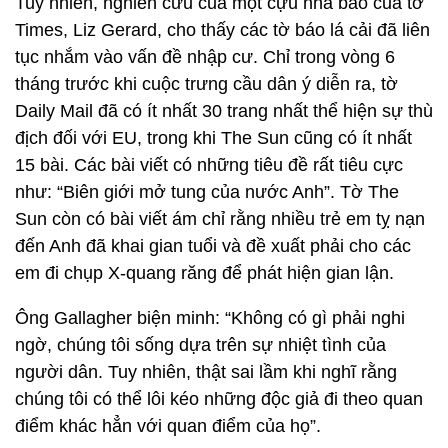
Tuy nhiên, nghiên cứu của một cựu nhà báo của tờ
Times, Liz Gerard, cho thấy các tờ báo lá cải đã liên
tục nhắm vào vấn đề nhập cư. Chỉ trong vòng 6
tháng trước khi cuộc trưng cầu dân ý diễn ra, tờ
Daily Mail đã có ít nhất 30 trang nhất thể hiện sự thù
địch đối với EU, trong khi The Sun cũng có ít nhất
15 bài. Các bài viết có những tiêu đề rất tiêu cực
như: “Biên giới mở tung của nước Anh”. Tờ The
Sun còn có bài viết ám chỉ rằng nhiều trẻ em tỵ nạn
đến Anh đã khai gian tuổi và đề xuất phải cho các
em đi chụp X-quang răng để phát hiện gian lận.
Ông Gallagher biện minh: “Không có gì phải nghi
ngờ, chúng tôi sống dựa trên sự nhiệt tình của
người dân. Tuy nhiên, thật sai lầm khi nghĩ rằng
chúng tôi có thể lôi kéo những độc giả đi theo quan
điểm khác hẳn với quan điểm của họ”.