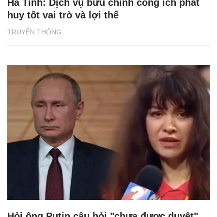
Hà Tĩnh: Dịch vụ bưu chính công ích phát
huy tốt vai trò và lợi thế
TRUYỀN THÔNG
Hỏi ông Putin câu hỏi "chưa được duyệt",