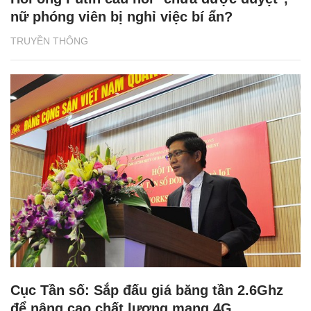
nữ phóng viên bị nghỉ việc bí ẩn?
TRUYỀN THÔNG
Cục Tần số: Sắp đấu giá băng tần 2.6Ghz
để nâng cao chất lượng mạng 4G