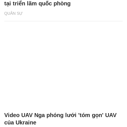
tại triển lãm quốc phòng
QUÂN SỰ
Video UAV Nga phóng lưới 'tóm gọn' UAV
của Ukraine