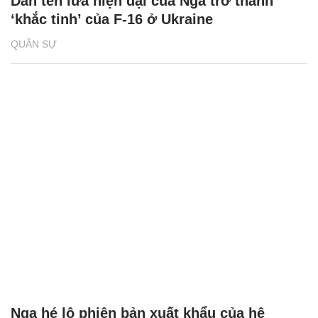
Dàn tên lửa hiện đại của Nga trở thành
‘khắc tinh’ của F-16 ở Ukraine
QUÂN SỰ
Nga hé lộ phiên bản xuất khẩu của hệ