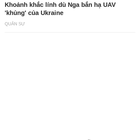
Khoảnh khắc lính dù Nga bắn hạ UAV
'khủng' của Ukraine
QUÂN SỰ