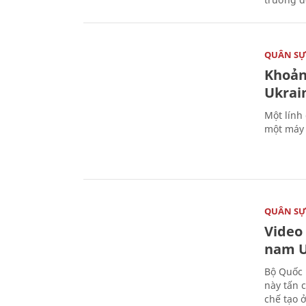
QUÂN S
Khoản
Ukrai
Một lính
một máy 
QUÂN S
Video
nam U
Bộ Quốc 
này tấn 
chế tạo 