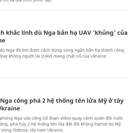
Ự
h khắc lính dù Nga bắn hạ UAV 'khủng' của
ne
 dù Nga đã tìm được cách dùng súng ngắn bắn hạ thành công
bay không người lái (UAV) mang chất nổ của Ukraine.
Ự
 Nga công phá 2 hệ thống tên lửa Mỹ ở tây
kraine
phòng Nga vừa công bố đoạn video quay cảnh quân đội nước
công, phá hủy 2 hệ thống tên lửa đất đối không Patriot do Mỹ
ở vùng Odessa, tây nam Ukraine.