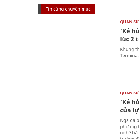
Tin cùng chuyên mục
QUÂN S
'Kẻ h
lúc 2 
Khung th
Terminato
QUÂN S
'Kẻ h
của l
Nga đã p
phương t
nghệ bảo
trường đô