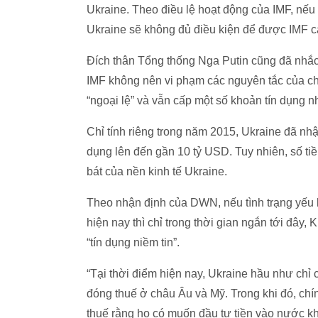
Ukraine. Theo điều lệ hoạt động của IMF, nếu
Ukraine sẽ không đủ điều kiện để được IMF c
Đích thân Tổng thống Nga Putin cũng đã nhắc
IMF không nên vi phạm các nguyên tắc của ch
“ngoại lệ” và vẫn cấp một số khoản tín dụng n
Chỉ tính riêng trong năm 2015, Ukraine đã nhậ
dụng lên đến gần 10 tỷ USD. Tuy nhiên, số tiề
bát của nền kinh tế Ukraine.
Theo nhận định của DWN, nếu tình trạng yếu k
hiện nay thì chỉ trong thời gian ngắn tới đây,
“tín dụng niềm tin”.
“Tại thời điểm hiện nay, Ukraine hầu như chỉ
đóng thuế ở châu Âu và Mỹ. Trong khi đó, ch
thuế rằng họ có muốn đầu tư tiền vào nước k