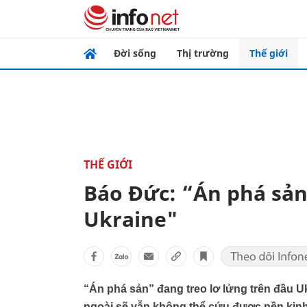
Đời sống
Thị trường
Thế giới
THẾ GIỚI
Báo Đức: “Án phá sản
Ukraine"
“Án phá sản” đang treo lơ lửng trên đầu Uk
ngoài sẽ vẫn không thể cứu được nền kinh