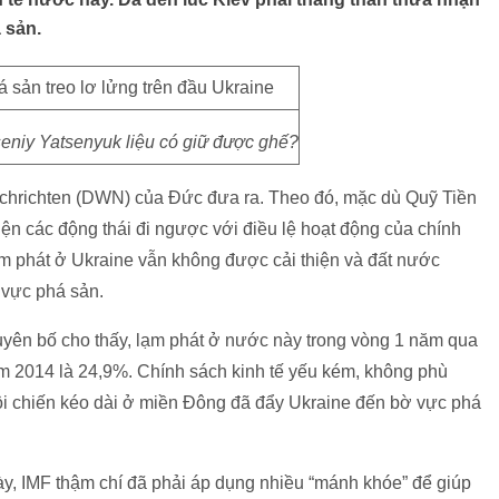
 sản.
eniy Yatsenyuk liệu có giữ được ghế?
achrichten (DWN) của Đức đưa ra. Theo đó, mặc dù Quỹ Tiền
hiện các động thái đi ngược với điều lệ hoạt động của chính
ạm phát ở Ukraine vẫn không được cải thiện và đất nước
 vực phá sản.
yên bố cho thấy, lạm phát ở nước này trong vòng 1 năm qua
ăm 2014 là 24,9%. Chính sách kinh tế yếu kém, không phù
nội chiến kéo dài ở miền Đông đã đẩy Ukraine đến bờ vực phá
này, IMF thậm chí đã phải áp dụng nhiều “mánh khóe” để giúp