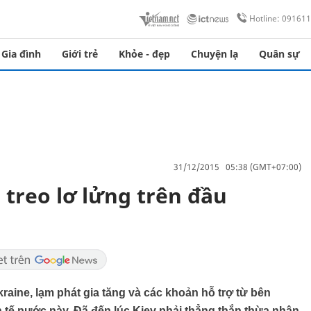
Hotline: 09161
Gia đình
Giới trẻ
Khỏe - đẹp
Chuyện lạ
Quân sự
31/12/2015 05:38 (GMT+07:00)
 treo lơ lửng trên đầu
raine, lạm phát gia tăng và các khoản hỗ trợ từ bên
 tế nước này. Đã đến lúc Kiev phải thẳng thắn thừa nhận