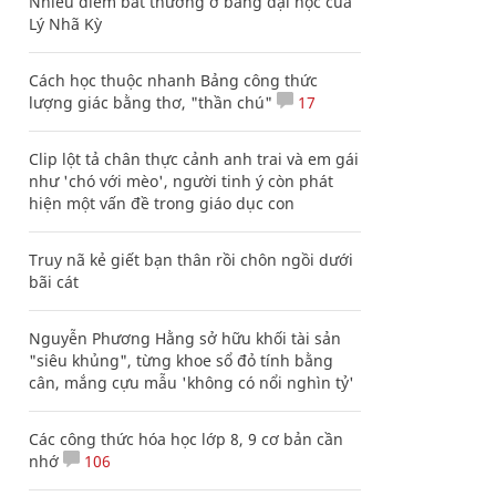
Nhiều điểm bất thường ở bằng đại học của
Lý Nhã Kỳ
Cách học thuộc nhanh Bảng công thức
lượng giác bằng thơ, "thần chú"
17
Clip lột tả chân thực cảnh anh trai và em gái
như 'chó với mèo', người tinh ý còn phát
hiện một vấn đề trong giáo dục con
Truy nã kẻ giết bạn thân rồi chôn ngồi dưới
bãi cát
Nguyễn Phương Hằng sở hữu khối tài sản
"siêu khủng", từng khoe sổ đỏ tính bằng
cân, mắng cựu mẫu 'không có nổi nghìn tỷ'
Các công thức hóa học lớp 8, 9 cơ bản cần
nhớ
106