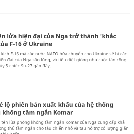
Ự
ên lửa hiện đại của Nga trở thành ‘khắc
của F-16 ở Ukraine
 kích F-16 mà các nước NATO hứa chuyển cho Ukraine sẽ bị các
hiện đại của Nga săn lùng, và tiêu diệt giống như cuộc tấn công
ủy 5 chiếc Su-27 gần đây.
Ự
é lộ phiên bản xuất khẩu của hệ thống
 không tầm ngắn Komar
 tên lửa phòng không tầm ngắn Komar của Nga cung cấp khả
ng thủ tầm ngắn cho tàu chiến nhỏ và tàu hỗ trợ có lượng giãn