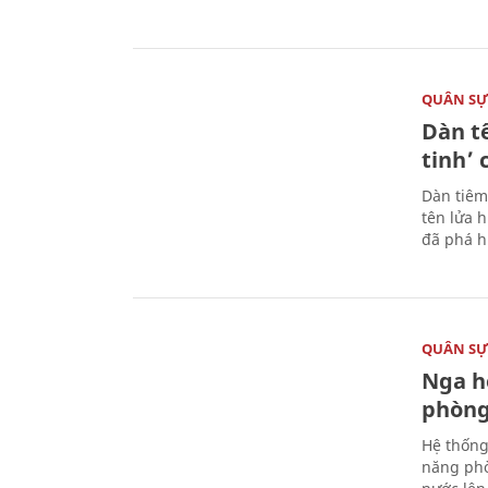
QUÂN S
Dàn t
tinh’ 
Dàn tiêm
tên lửa 
đã phá h
QUÂN S
Nga h
phòng
Hệ thống
năng phò