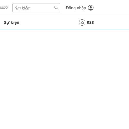
18822
Đăng nhập
Sự kiện
RSS