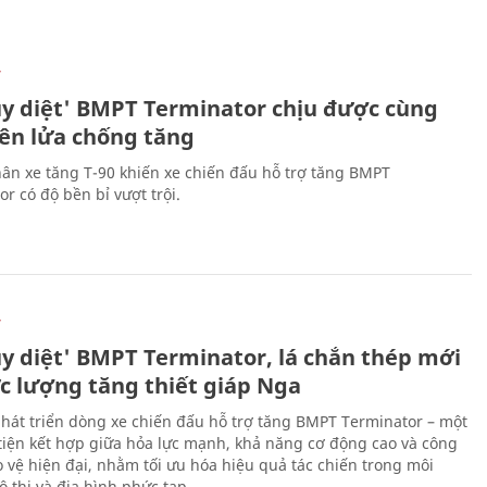
Ự
ủy diệt' BMPT Terminator chịu được cùng
tên lửa chống tăng
ân xe tăng T-90 khiến xe chiến đấu hỗ trợ tăng BMPT
r có độ bền bỉ vượt trội.
Ự
ủy diệt' BMPT Terminator, lá chắn thép mới
ực lượng tăng thiết giáp Nga
hát triển dòng xe chiến đấu hỗ trợ tăng BMPT Terminator – một
iện kết hợp giữa hỏa lực mạnh, khả năng cơ động cao và công
 vệ hiện đại, nhằm tối ưu hóa hiệu quả tác chiến trong môi
 thị và địa hình phức tạp.