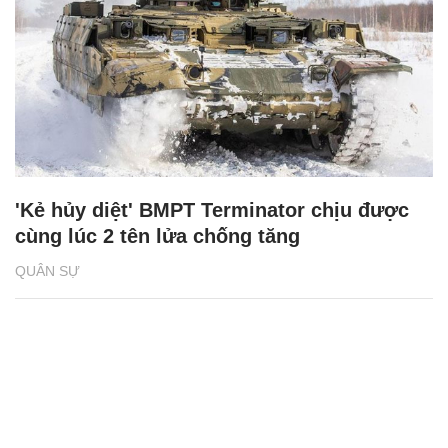
'Kẻ hủy diệt' BMPT Terminator chịu được
cùng lúc 2 tên lửa chống tăng
QUÂN SỰ