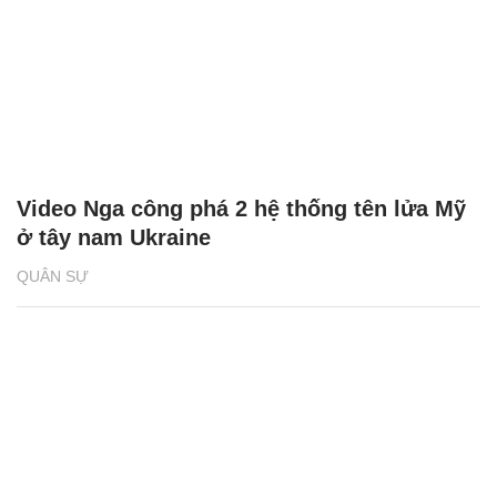
Video Nga công phá 2 hệ thống tên lửa Mỹ
ở tây nam Ukraine
QUÂN SỰ