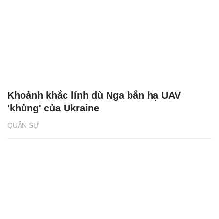
Khoảnh khắc lính dù Nga bắn hạ UAV
'khủng' của Ukraine
QUÂN SỰ