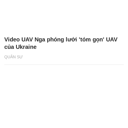
Video UAV Nga phóng lưới 'tóm gọn' UAV
của Ukraine
QUÂN SỰ