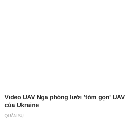
Video UAV Nga phóng lưới 'tóm gọn' UAV
của Ukraine
QUÂN SỰ