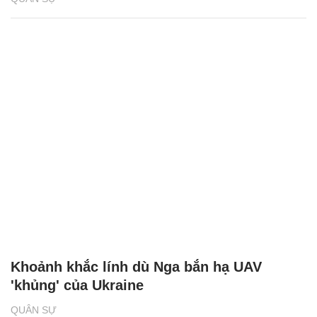
Khoảnh khắc lính dù Nga bắn hạ UAV
'khủng' của Ukraine
QUÂN SỰ