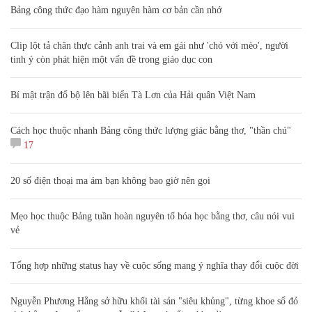
Bảng công thức đạo hàm nguyên hàm cơ bản cần nhớ
Clip lột tả chân thực cảnh anh trai và em gái như 'chó với mèo', người
tinh ý còn phát hiện một vấn đề trong giáo dục con
Bí mật trận đổ bộ lên bãi biển Tà Lơn của Hải quân Việt Nam
Cách học thuộc nhanh Bảng công thức lượng giác bằng thơ, "thần chú"
17
20 số điện thoại ma ám bạn không bao giờ nên gọi
Mẹo học thuộc Bảng tuần hoàn nguyên tố hóa học bằng thơ, câu nói vui
vẻ
Tổng hợp những status hay về cuộc sống mang ý nghĩa thay đổi cuộc đời
Nguyễn Phương Hằng sở hữu khối tài sản "siêu khủng", từng khoe sổ đỏ