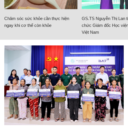
Nhiệt độ xuống -1 độ C, băng giá bao phủ đỉnh Mẫu
Sơn
Bắc Bộ và Bắc Trung Bộ rét đậm rét hại từ ngày
19/2, cẩn trọng bảo vệ sức khỏe
Miền Bắc chuẩn bị đón đợt rét nhất từ đầu mùa
Đông, có thể xuất hiện mưa tuyết
Chủ đề:
Lào Cai
Hà Giang
không khí lạnh
đóng băng
rét buốt
băng giá
Y Tý
gió mùa
mèo vạc