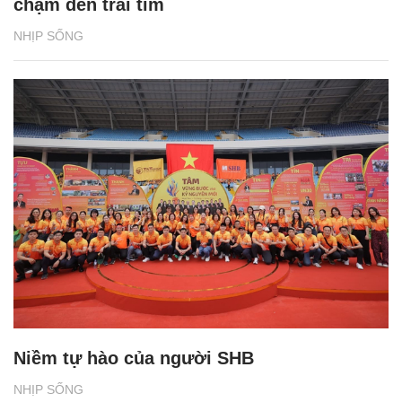
2 giải đấu Taekwondo kịch tính trong tuần
lễ thể thao của CJ K Festa 2025
NHỊP SỐNG