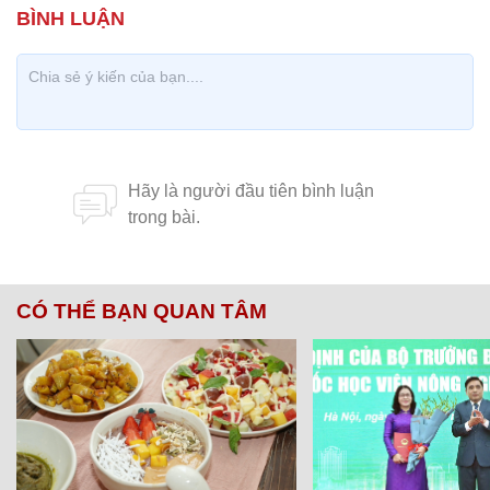
nhiệt độ thấp nhất phổ biến 12-15 độ; riêng phía
Bắc trời rét đậm, có nơi rét hại với nền nhiệt độ thấp
nhất phổ biến 9-11 độ. Cảnh báo cấp độ rủi ro thiên
tai do rét hại: cấp 1.
Trong đất liền Bắc Bộ, gió Đông Bắc mạnh cấp 3,
vùng ven biển cấp 4; ở vịnh Bắc Bộ và khu vực Bắc
Biển Đông (bao gồm cả vùng biển quần đảo Hoàng
Sa) tiếp tục có gió Đông Bắc mạnh cấp 7, giật cấp
8-9, biển động mạnh, sóng biển cao từ 2,0-5,0m.
Vùng biển ngoài khơi Trung Bộ gió Đông Bắc mạnh
cấp 6, giật cấp 7-8, biển động, sóng biển cao từ 2,0-
4,0m. Cảnh báo cấp độ rủi ro thiên tai do gió mạnh
trên biển: cấp 2.
PV (tổng hợp)