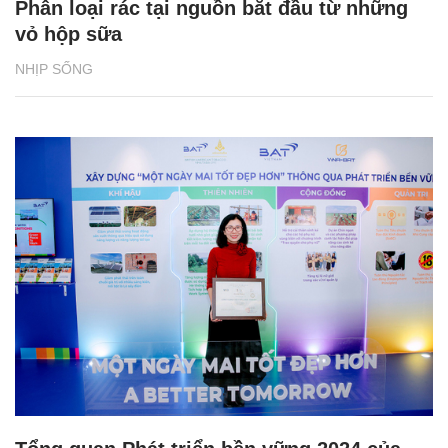
Bia Tuborg bắt tay cùng rapper Jay Park
khuấy động mùa hè 2026
NHỊP SỐNG