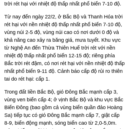
xuống còn từ 8-10 độ C, vùng cao ước khoảng 3-5
độ C; riêng vùng cao Sa Pa, Y Tý giảm còn từ 0 đến
-2 độ C. Khả năng xảy ra mưa tuyết, băng giá tại
một số khu vực vùng núi trong tỉnh, nơi có độ cao từ
2.000m trở lên.
Thời tiết vẫn tiếp tục rét đậm, rét hại trong một vài
ngày tới. Do đó, người dân cần hết sức chú ý để
phòng chống rét cho người và vật nuôi, cây trồng.
Theo bản tin mới nhất về gió mùa đông bắc và rét
của Trung tâm dự báo khí tượng thủy văn Quốc gia
vừa phát đi sáng nay, đêm qua (19/2), không khí
lạnh đã ảnh hưởng đến một số nơi ở Nam Trung
Bộ. Ở vịnh Bắc Bộ đã có gió Đông Bắc mạnh cấp 7,
giật cấp 9, biển động mạnh. Dự báo, ngày hôm nay
(20/2), không khí lạnh tiếp tục ảnh hưởng đến một