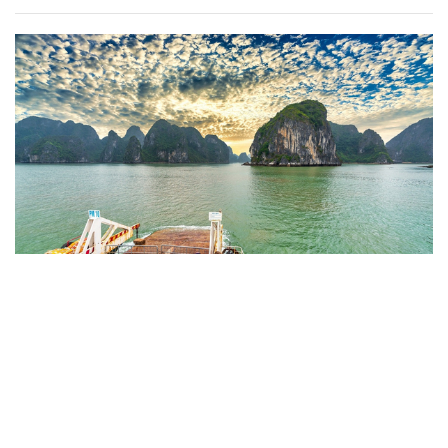
SHB - nơi yêu thương lan tỏa, sự sẻ chia
chạm đến trái tim
NHỊP SỐNG