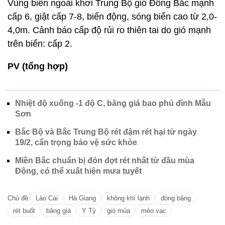
số nơi khác ở Nam Trung Bộ.
Do ảnh hưởng của không khí lạnh kết hợp với rãnh
gió Tây trên cao nên ngày hôm nay, ở khu vực Bắc
Bộ và Bắc Trung Bộ có mưa, mưa vừa, có nơi mưa
to và dông; từ nay đến ngày 22/02, khu vực từ
Quảng Bình đến Thừa Thiên Huế có mưa, mưa rào
và có nơi có dông. Trong mưa dông có khả năng
xảy ra lốc, sét, mưa đá và gió giật mạnh.
Khu vực Hà Nội ngày hôm nay có mưa, mưa vừa;
trời rét hại với nhiệt độ thấp nhất phổ biến 7-10 độ.
Từ nay đến ngày 22/2, ở Bắc Bộ và Thanh Hóa trời
rét hại với nền nhiệt độ thấp nhất phổ biến 7-10 độ,
vùng núi 2-5 độ, vùng núi cao có nơi dưới 0 độ và
khả năng cao xảy ra băng giá, mưa tuyết. Khu vực
từ Nghệ An đến Thừa Thiên Huế trời rét với nền