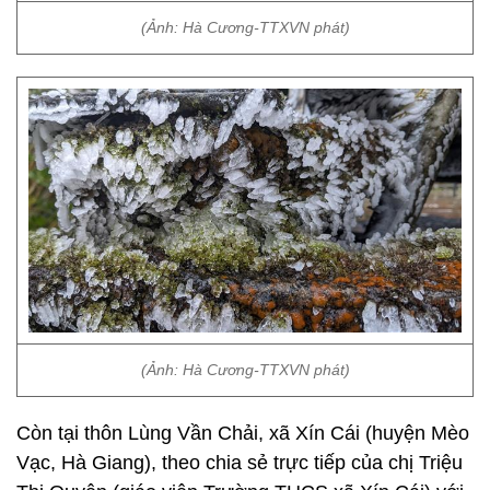
(Ảnh: Hà Cương-TTXVN phát)
(Ảnh: Hà Cương-TTXVN phát)
Còn tại thôn Lùng Vần Chải, xã Xín Cái (huyện Mèo
Vạc, Hà Giang), theo chia sẻ trực tiếp của chị Triệu