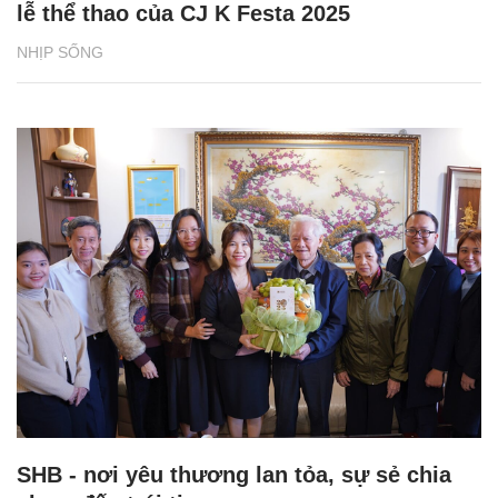
Tuyên Quang: Tài xế tố bị giữ xe, đòi tiền
chuộc 500 triệu đồng
ĐỜI SỐNG