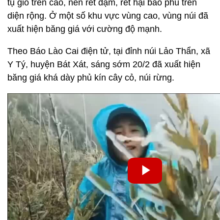
tụ gió trên cao, nên rét đậm, rét hại bao phủ trên
diện rộng. Ở một số khu vực vùng cao, vùng núi đã
xuất hiện băng giá với cường độ mạnh.
Theo Báo Lào Cai điện tử, tại đỉnh núi Lảo Thẩn, xã
Y Tý, huyện Bát Xát, sáng sớm 20/2 đã xuất hiện
băng giá khá dày phủ kín cây cỏ, núi rừng.