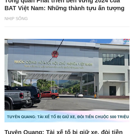
Phân loại rác tại nguồn bắt đầu từ những
vỏ hộp sữa
NHỊP SỐNG