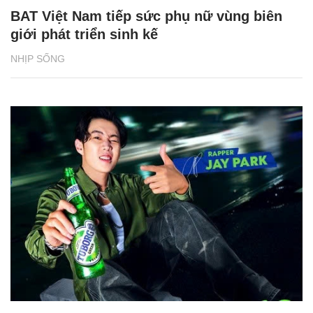
CÓ THỂ BẠN QUAN TÂM
Chăm sóc sức khỏe cần thực hiện
GS.TS Nguyễn Thị Lan ti
ngay khi cơ thể còn khỏe
chức Giám đốc Học viện
Việt Nam