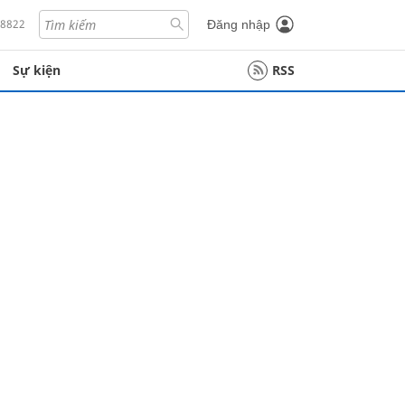
18822
Đăng nhập
Sự kiện
RSS