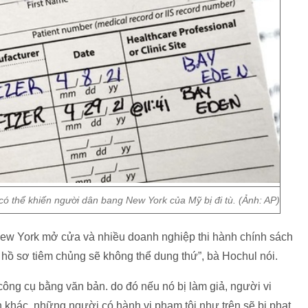
có thể khiến người dân bang New York của Mỹ bị đi tù. (Ảnh: AP)
New York mở cửa và nhiều doanh nghiệp thi hành chính sách
iả hồ sơ tiêm chủng sẽ không thể dung thứ”, bà Hochul nói.
ông cụ bằng văn bản. do đó nếu nó bị làm giả, người vi
h khác, những người có hành vi phạm tội như trên sẽ bị phạt