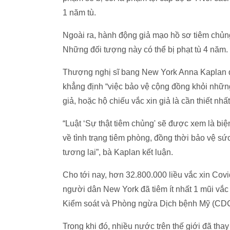
1 năm tù.
Ngoài ra, hành động giả mạo hồ sơ tiêm chủng 
Những đối tượng này có thể bị phạt tù 4 năm.
Thượng nghị sĩ bang New York Anna Kaplan đã
khẳng định “việc bảo vệ cộng đồng khỏi nhữn
giả, hoặc hộ chiếu vắc xin giả là cần thiết nhất
“Luật ‘Sự thật tiêm chủng' sẽ được xem là b
về tình trạng tiêm phòng, đồng thời bảo vệ s
tương lai”, bà Kaplan kết luận.
Cho tới nay, hơn 32.800.000 liều vắc xin Co
người dân New York đã tiêm ít nhất 1 mũi vắc 
Kiểm soát và Phòng ngừa Dịch bệnh Mỹ (CDC
Trong khi đó, nhiều nước trên thế giới đã tha