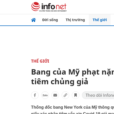
Đời sống
Thị trường
Thế giới
THẾ GIỚI
Bang của Mỹ phạt nặ
tiêm chủng giả
Thống đốc bang New York của Mỹ thông qu
giấy xác nhận tiêm vắc xin Covid-19 giả m