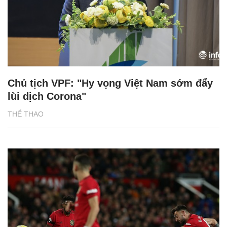
Chủ tịch VPF: "Hy vọng Việt Nam sớm đẩy
lùi dịch Corona"
THỂ THAO