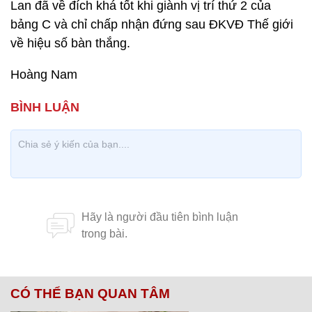
Lan đã về đích khá tốt khi giành vị trí thứ 2 của
bảng C và chỉ chấp nhận đứng sau ĐKVĐ Thế giới
về hiệu số bàn thắng.
Hoàng Nam
CÓ THỂ BẠN QUAN TÂM