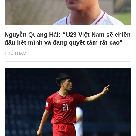
Nguyễn Quang Hải: “U23 Việt Nam sẽ chiến
đấu hết mình và đang quyết tâm rất cao"
THỂ THAO