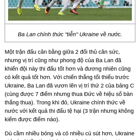
Ba Lan chính thức "tiễn" Ukraine về nước.
Một trận đấu cân bằng giữa 2 đối thủ cân sức,
nhưng vị trí cũng như phong độ của Ba Lan đã
khiến đội này thi đấu tốt hơn và đương nhiên cũng
có kết quả tốt hơn. Với chiến thắng tối thiểu trước
Ukraine, Ba Lan đã vươn lên vị trí thứ 2 của bảng C
(cùng được 7 điểm nhưng thua Đức về hiệu số bàn
thắng thua). Trong khi đó, Ukraine chính thức về
nước với kết quả thi đấu tệ hại (3 trận nhưng không
kiếm được điểm nào).
Dù cầm nhiều bóng và có nhiều cú sút hơn, Ukraine