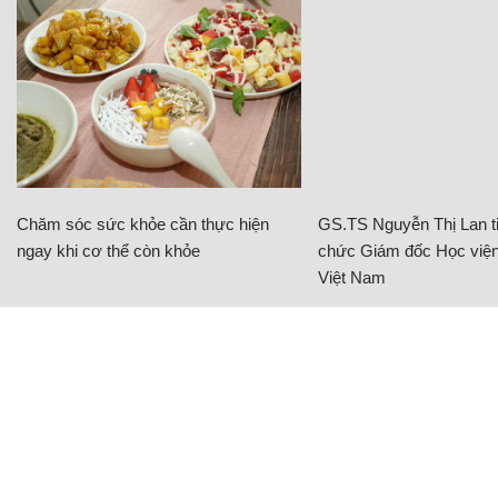
Chăm sóc sức khỏe cần thực hiện
GS.TS Nguyễn Thị Lan ti
ngay khi cơ thể còn khỏe
chức Giám đốc Học viện
Việt Nam