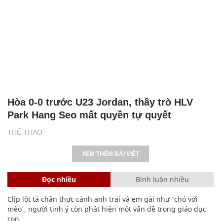
Hòa 0-0 trước U23 Jordan, thầy trò HLV
Park Hang Seo mất quyền tự quyết
THỂ THAO
XEM THÊM BÀI VIẾT
Đọc nhiều
Bình luận nhiều
Clip lột tả chân thực cảnh anh trai và em gái như 'chó với
mèo', người tinh ý còn phát hiện một vấn đề trong giáo dục
con