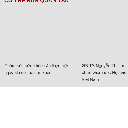
CÓ THỂ BẠN QUAN TÂM
Chăm sóc sức khỏe cần thực hiện
GS.TS Nguyễn Thị Lan ti
ngay khi cơ thể còn khỏe
chức Giám đốc Học viện
Việt Nam