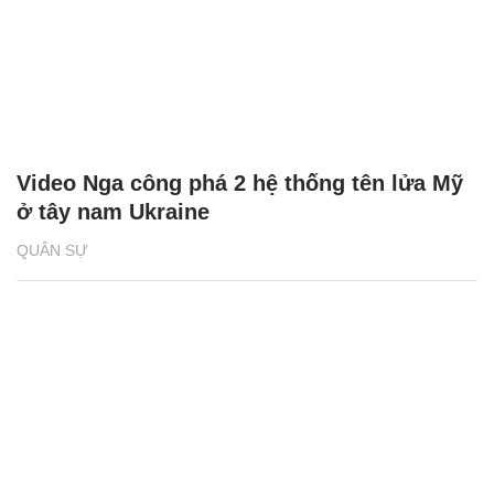
Video Nga công phá 2 hệ thống tên lửa Mỹ
ở tây nam Ukraine
QUÂN SỰ