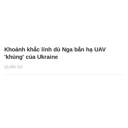
Khoảnh khắc lính dù Nga bắn hạ UAV
'khủng' của Ukraine
QUÂN SỰ