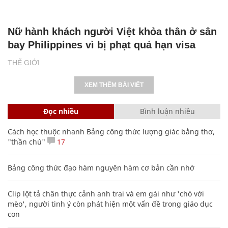
Nữ hành khách người Việt khỏa thân ở sân
bay Philippines vì bị phạt quá hạn visa
THẾ GIỚI
XEM THÊM BÀI VIẾT
Đọc nhiều
Bình luận nhiều
Cách học thuộc nhanh Bảng công thức lượng giác bằng thơ,
"thần chú"
17
Bảng công thức đạo hàm nguyên hàm cơ bản cần nhớ
Clip lột tả chân thực cảnh anh trai và em gái như 'chó với
mèo', người tinh ý còn phát hiện một vấn đề trong giáo dục
con