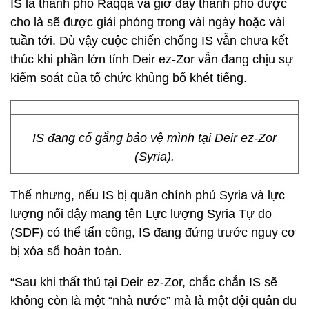
IS là thành phố Raqqa và giờ đây thành phố được
cho là sẽ được giải phóng trong vài ngày hoặc vài
tuần tới. Dù vậy cuộc chiến chống IS vẫn chưa kết
thúc khi phần lớn tỉnh Deir ez-Zor vẫn đang chịu sự
kiểm soát của tổ chức khủng bố khét tiếng.
IS đang cố gắng bảo vệ mình tại Deir ez-Zor
(Syria).
Thế nhưng, nếu IS bị quân chính phủ Syria và lực
lượng nổi dậy mang tên Lực lượng Syria Tự do
(SDF) có thể tấn công, IS đang đứng trước nguy cơ
bị xóa sổ hoàn toàn.
“Sau khi thất thủ tại Deir ez-Zor, chắc chắn IS sẽ
không còn là một “nhà nước” mà là một đội quân du