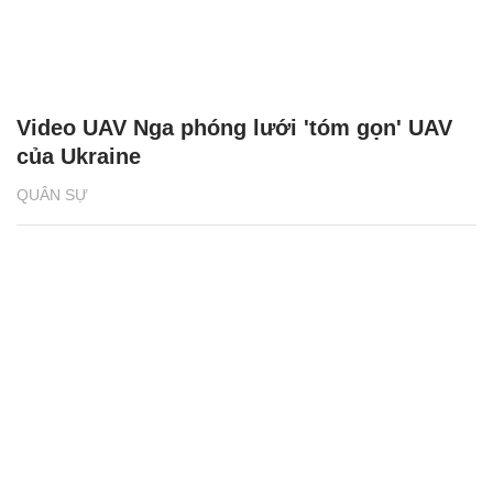
Video UAV Nga phóng lưới 'tóm gọn' UAV
của Ukraine
QUÂN SỰ