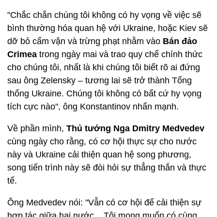
"Chắc chắn chúng tôi không có hy vọng về việc sẽ
bình thường hóa quan hệ với Ukraine, hoặc Kiev sẽ
dỡ bỏ cấm vận và trừng phạt nhằm vào
Bán đảo
Crimea
trong ngày mai và trao quy chế chính thức
cho chúng tôi, nhất là khi chúng tôi biết rõ ai đứng
sau ông Zelensky – tương lai sẽ trở thành Tổng
thống Ukraine. Chúng tôi không có bất cứ hy vọng
tích cực nào", ông Konstantinov nhấn mạnh.
Về phần mình,
Thủ tướng Nga Dmitry Medvedev
cùng ngày cho rằng, có cơ hội thực sự cho nước
này và Ukraine cải thiện quan hệ song phương,
song tiến trình này sẽ đòi hỏi sự thẳng thắn và thực
tế.
Ông Medvedev nói: "Vẫn có cơ hội để cải thiện sự
hợp tác giữa hai nước... Tôi mong muốn có cùng