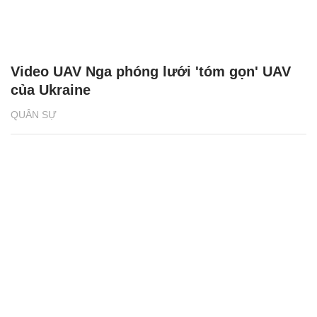
Video UAV Nga phóng lưới 'tóm gọn' UAV
của Ukraine
QUÂN SỰ