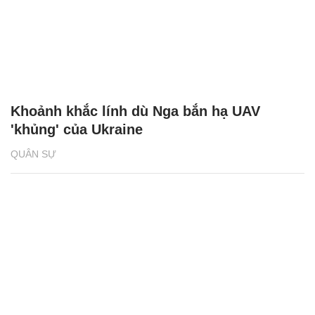
Khoảnh khắc lính dù Nga bắn hạ UAV
'khủng' của Ukraine
QUÂN SỰ