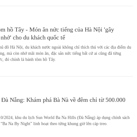
m hồ Tây - Món ăn nức tiếng của Hà Nội 'gây
nhớ' cho du khách quốc tế
ủ đô Hà Nội, du khách nước ngoài không chỉ thích thú với các địa điểm du
iếng, mà còn nhớ mãi món ăn, đặc sản nức tiếng bất cứ ai cũng đã từng
c, đó chính là bánh tôm hồ Tây.
h Đà Nẵng: Khám phá Bà Nà về đêm chỉ từ 500.000
0/2024, khu du lịch Sun World Ba Na Hills (Đà Nẵng) áp dụng chính sách
“Ba Na By Night” linh hoạt theo từng khung giờ lên cáp treo.