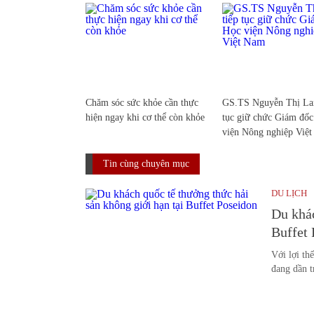
Chăm sóc sức khỏe cần thực
GS.TS Nguyễn Thị Lan
hiện ngay khi cơ thể còn khỏe
tục giữ chức Giám đố
viện Nông nghiệp Việ
Tin cùng chuyên mục
DU LỊCH
Du khác
Buffet
Với lợi th
đang dần t