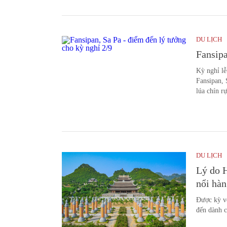
DU LỊCH
Fansipa
Kỳ nghỉ lễ
Fansipan, 
lúa chín r
DU LỊCH
Lý do H
nổi hàn
Được kỳ vọ
đến dành c