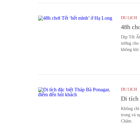
DU LỊCH
48h chơ
Dịp Tết Ất
tưởng cho 
không khí 
DU LỊCH
Di tích
Không chỉ 
trong và n
Chăm.