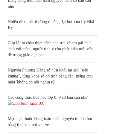
Bảng công thức đạo hàm nguyên hàm cơ bản cần
nhớ
Nhiều điểm bất thường ở bằng đại học của Lý Nhã
Kỳ
Clip lột tả chân thực cảnh anh trai và em gái như
'chó với mèo', người tinh ý còn phát hiện một vấn
đề trong giáo dục con
Nguyễn Phương Hằng sở hữu khối tài sản "siêu
khủng", từng khoe sổ đỏ tính bằng cân, mắng cựu
mẫu 'không có nổi nghìn tỷ'
Các công thức hóa học lớp 8, 9 cơ bản cần nhớ
106
Mẹo học thuộc Bảng tuần hoàn nguyên tố hóa học
bằng thơ, câu nói vui vẻ