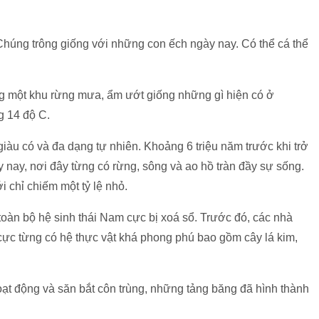
Chúng trông giống với những con ếch ngày nay. Có thể cá thể
g một khu rừng mưa, ẩm ướt giống những gì hiện có ở
g 14 độ C.
àu có và đa dạng tự nhiên. Khoảng 6 triệu năm trước khi trở
nay, nơi đây từng có rừng, sông và ao hồ tràn đầy sự sống.
 chỉ chiếm một tỷ lệ nhỏ.
toàn bộ hệ sinh thái Nam cực bị xoá sổ. Trước đó, các nhà
ực từng có hệ thực vật khá phong phú bao gồm cây lá kim,
ạt động và săn bắt côn trùng, những tảng băng đã hình thành