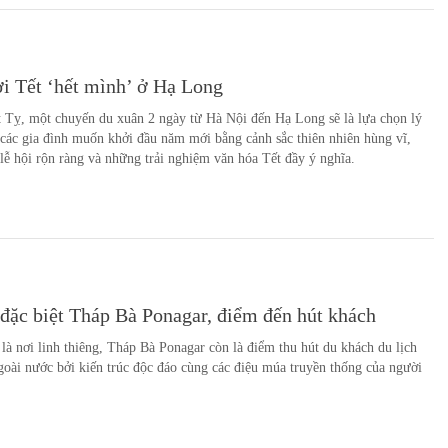
i Tết ‘hết mình’ ở Hạ Long
 Tỵ, một chuyến du xuân 2 ngày từ Hà Nội đến Hạ Long sẽ là lựa chọn lý
các gia đình muốn khởi đầu năm mới bằng cảnh sắc thiên nhiên hùng vĩ,
lễ hội rộn ràng và những trải nghiệm văn hóa Tết đầy ý nghĩa.
 đặc biệt Tháp Bà Ponagar, điểm đến hút khách
là nơi linh thiêng, Tháp Bà Ponagar còn là điểm thu hút du khách du lịch
goài nước bởi kiến trúc độc đáo cùng các điệu múa truyền thống của người