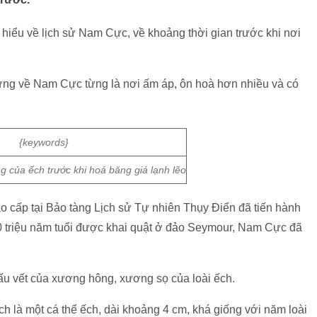
 hiểu về lịch sử Nam Cực, về khoảng thời gian trước khi nơi
ứng về Nam Cực từng là nơi ấm áp, ôn hoà hơn nhiều và có
g của ếch trước khi hoá băng giá lạnh lẽo
o cấp tại Bảo tàng Lịch sử Tự nhiên Thụy Điển đã tiến hành
0 triệu năm tuổi được khai quật ở đảo Seymour, Nam Cực đã
dấu vết của xương hông, xương sọ của loài ếch.
 là một cá thể ếch, dài khoảng 4 cm, khá giống với năm loài