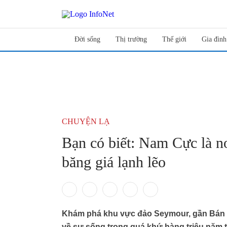
Đời sống
Thị trường
Thế giới
Gia đình
CHUYỆN LẠ
Bạn có biết: Nam Cực là nơ
băng giá lạnh lẽo
Khám phá khu vực đảo Seymour, gần Bán 
về sự sống trong quá khứ hàng triệu năm 