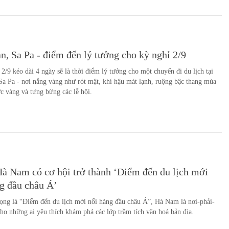
n, Sa Pa - điểm đến lý tưởng cho kỳ nghỉ 2/9
 2/9 kéo dài 4 ngày sẽ là thời điểm lý tưởng cho một chuyến đi du lịch tại
Sa Pa - nơi nắng vàng như rót mật, khí hậu mát lạnh, ruộng bậc thang mùa
ực vàng và tưng bừng các lễ hội.
à Nam có cơ hội trở thành ‘Điểm đến du lịch mới
g đầu châu Á’
ng là “Điểm đến du lịch mới nổi hàng đầu châu Á”, Hà Nam là nơi-phải-
ho những ai yêu thích khám phá các lớp trầm tích văn hoá bản địa.