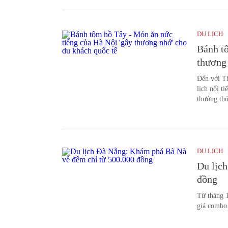
DU LỊCH
Bánh tô
thương 
Đến với Th
lịch nổi t
thưởng thứ
DU LỊCH
Du lịc
đồng
Từ tháng 1
giá combo 