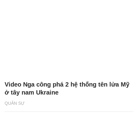
Video Nga công phá 2 hệ thống tên lửa Mỹ
ở tây nam Ukraine
QUÂN SỰ