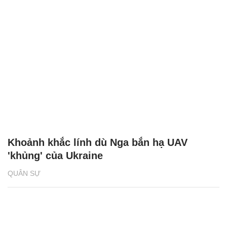
Khoảnh khắc lính dù Nga bắn hạ UAV
'khủng' của Ukraine
QUÂN SỰ