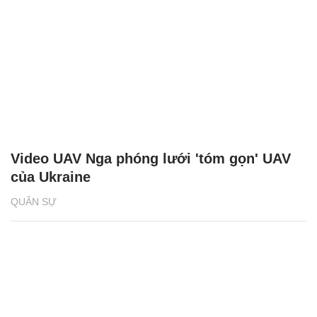
Video UAV Nga phóng lưới 'tóm gọn' UAV
của Ukraine
QUÂN SỰ