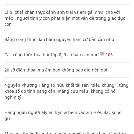
Clip lột tả chân thực cảnh anh trai và em gái như 'chó với
mèo', người tinh ý còn phát hiện một vấn đề trong giáo dục
con
Bảng công thức đạo hàm nguyên hàm cơ bản cần nhớ
Các công thức hóa học lớp 8, 9 cơ bản cần nhớ
106
20 số điện thoại ma ám bạn không bao giờ nên gọi
Nguyễn Phương Hằng sở hữu khối tài sản "siêu khủng", từng
khoe sổ đỏ tính bằng cân, mắng cựu mẫu 'không có nổi
nghìn tỷ'
Hàng ngàn người Mỹ ân hận vì tiêm vắc xin HPV: Bác sĩ nói
gì?
Mẹo học thuộc Bảng tuần hoàn nguyên tố hóa học bằng thơ,