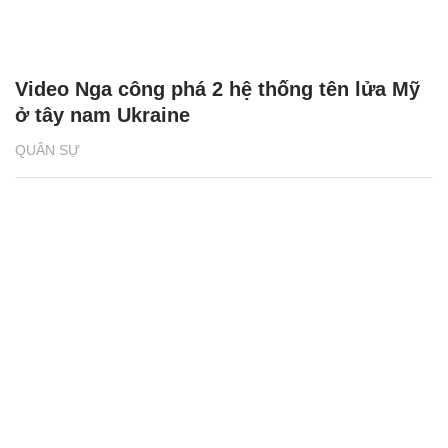
Video Nga công phá 2 hệ thống tên lửa Mỹ
ở tây nam Ukraine
QUÂN SỰ