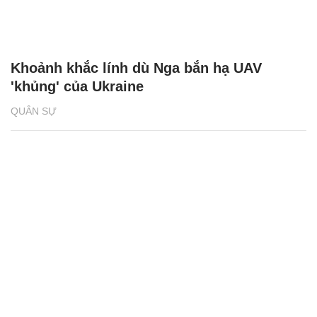
Khoảnh khắc lính dù Nga bắn hạ UAV
'khủng' của Ukraine
QUÂN SỰ