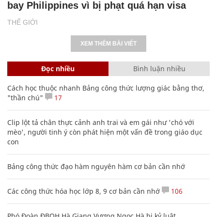
bay Philippines vì bị phạt quá hạn visa
THẾ GIỚI
XEM THÊM BÀI VIẾT
Đọc nhiều
Bình luận nhiều
Cách học thuộc nhanh Bảng công thức lượng giác bằng thơ,
"thần chú"
17
Clip lột tả chân thực cảnh anh trai và em gái như 'chó với
mèo', người tinh ý còn phát hiện một vấn đề trong giáo dục
con
Bảng công thức đạo hàm nguyên hàm cơ bản cần nhớ
Các công thức hóa học lớp 8, 9 cơ bản cần nhớ
106
Phó Đoàn ĐBQH Hà Giang Vương Ngọc Hà bị kỷ luật