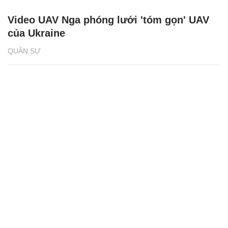
Video UAV Nga phóng lưới 'tóm gọn' UAV
của Ukraine
QUÂN SỰ