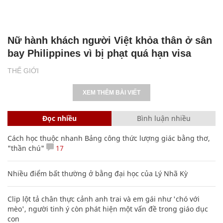
Nữ hành khách người Việt khỏa thân ở sân
bay Philippines vì bị phạt quá hạn visa
THẾ GIỚI
XEM THÊM BÀI VIẾT
Đọc nhiều
Bình luận nhiều
Cách học thuộc nhanh Bảng công thức lượng giác bằng thơ,
"thần chú"
17
Nhiều điểm bất thường ở bằng đại học của Lý Nhã Kỳ
Clip lột tả chân thực cảnh anh trai và em gái như 'chó với
mèo', người tinh ý còn phát hiện một vấn đề trong giáo dục
con