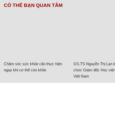
CÓ THỂ BẠN QUAN TÂM
Chăm sóc sức khỏe cần thực hiện
GS.TS Nguyễn Thị Lan ti
ngay khi cơ thể còn khỏe
chức Giám đốc Học viện
Việt Nam