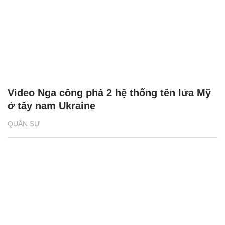
Video Nga công phá 2 hệ thống tên lửa Mỹ
ở tây nam Ukraine
QUÂN SỰ