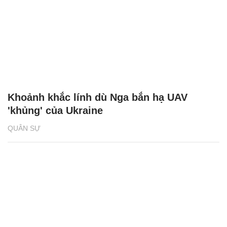
Khoảnh khắc lính dù Nga bắn hạ UAV
'khủng' của Ukraine
QUÂN SỰ