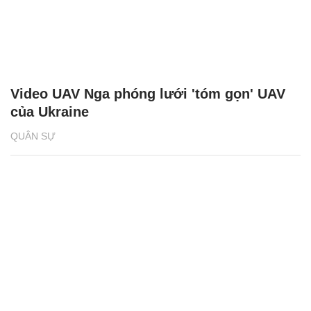
Video UAV Nga phóng lưới 'tóm gọn' UAV
của Ukraine
QUÂN SỰ