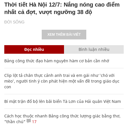
Thời tiết Hà Nội 12/7: Nắng nóng cao điểm
nhất cả đợt, vượt ngưỡng 38 độ
ĐỜI SỐNG
XEM THÊM BÀI VIẾT
Đọc nhiều
Bình luận nhiều
Bảng công thức đạo hàm nguyên hàm cơ bản cần nhớ
Clip lột tả chân thực cảnh anh trai và em gái như 'chó với
mèo', người tinh ý còn phát hiện một vấn đề trong giáo dục
con
Bí mật trận đổ bộ lên bãi biển Tà Lơn của Hải quân Việt Nam
Cách học thuộc nhanh Bảng công thức lượng giác bằng thơ,
"thần chú"
17