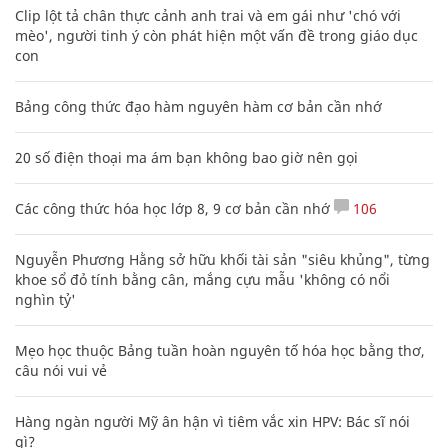
Clip lột tả chân thực cảnh anh trai và em gái như 'chó với
mèo', người tinh ý còn phát hiện một vấn đề trong giáo dục
con
Bảng công thức đạo hàm nguyên hàm cơ bản cần nhớ
20 số điện thoại ma ám bạn không bao giờ nên gọi
Các công thức hóa học lớp 8, 9 cơ bản cần nhớ
106
Nguyễn Phương Hằng sở hữu khối tài sản "siêu khủng", từng
khoe sổ đỏ tính bằng cân, mắng cựu mẫu 'không có nổi
nghìn tỷ'
Mẹo học thuộc Bảng tuần hoàn nguyên tố hóa học bằng thơ,
câu nói vui vẻ
Hàng ngàn người Mỹ ân hận vì tiêm vắc xin HPV: Bác sĩ nói
gì?