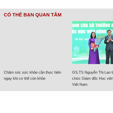
CÓ THỂ BẠN QUAN TÂM
Chăm sóc sức khỏe cần thực hiện
GS.TS Nguyễn Thị Lan ti
ngay khi cơ thể còn khỏe
chức Giám đốc Học viện
Việt Nam