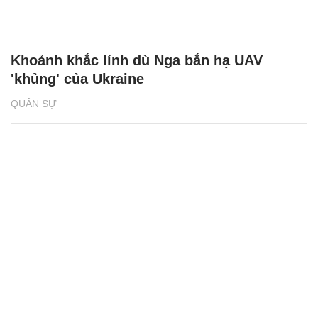
Khoảnh khắc lính dù Nga bắn hạ UAV
'khủng' của Ukraine
QUÂN SỰ