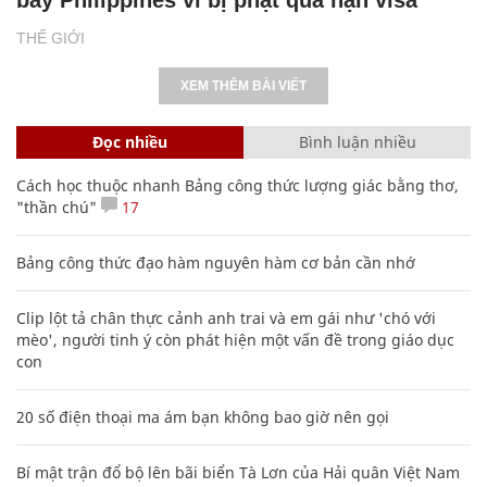
THẾ GIỚI
XEM THÊM BÀI VIẾT
Đọc nhiều
Bình luận nhiều
Cách học thuộc nhanh Bảng công thức lượng giác bằng thơ,
"thần chú"
17
Bảng công thức đạo hàm nguyên hàm cơ bản cần nhớ
Clip lột tả chân thực cảnh anh trai và em gái như 'chó với
mèo', người tinh ý còn phát hiện một vấn đề trong giáo dục
con
20 số điện thoại ma ám bạn không bao giờ nên gọi
Bí mật trận đổ bộ lên bãi biển Tà Lơn của Hải quân Việt Nam