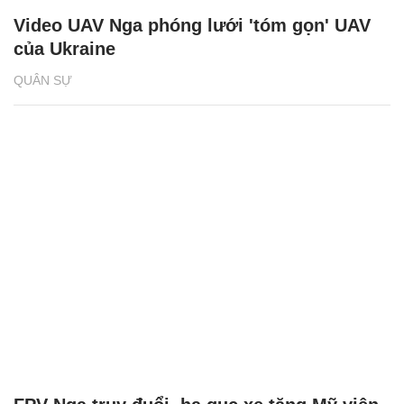
Video UAV Nga phóng lưới 'tóm gọn' UAV
của Ukraine
QUÂN SỰ