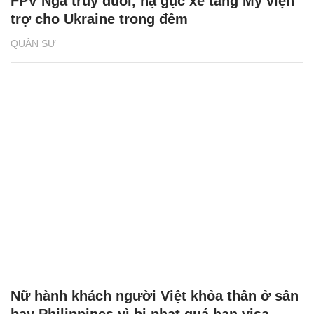
FPV Nga truy đuổi, hạ gục xe tăng Mỹ viện
trợ cho Ukraine trong đêm
QUÂN SỰ
Nữ hành khách người Việt khỏa thân ở sân
bay Philippines vì bị phạt quá hạn visa