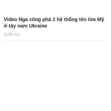
Video Nga công phá 2 hệ thống tên lửa Mỹ
ở tây nam Ukraine
QUÂN SỰ