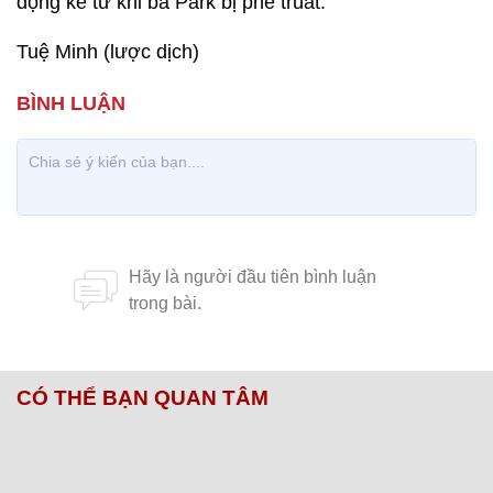
động kể từ khi bà Park bị phế truất.
Tuệ Minh (lược dịch)
CÓ THỂ BẠN QUAN TÂM