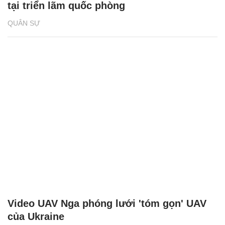
tại triển lãm quốc phòng
QUÂN SỰ
Video UAV Nga phóng lưới 'tóm gọn' UAV
của Ukraine