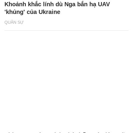
Khoảnh khắc lính dù Nga bắn hạ UAV
'khủng' của Ukraine
QUÂN SỰ