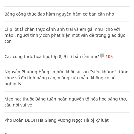
Bảng công thức đạo hàm nguyên hàm cơ bản cần nhớ
Clip lột tả chân thực cảnh anh trai và em gái như 'chó với
mèo', người tinh ý còn phát hiện một vấn đề trong giáo dục
con
Các công thức hóa học lớp 8, 9 cơ bản cần nhớ
106
Nguyễn Phương Hằng sở hữu khối tài sản "siêu khủng", từng
khoe sổ đỏ tính bằng cân, mắng cựu mẫu 'không có nổi
nghìn tỷ'
Mẹo học thuộc Bảng tuần hoàn nguyên tố hóa học bằng thơ,
câu nói vui vẻ
Phó Đoàn ĐBQH Hà Giang Vương Ngọc Hà bị kỷ luật