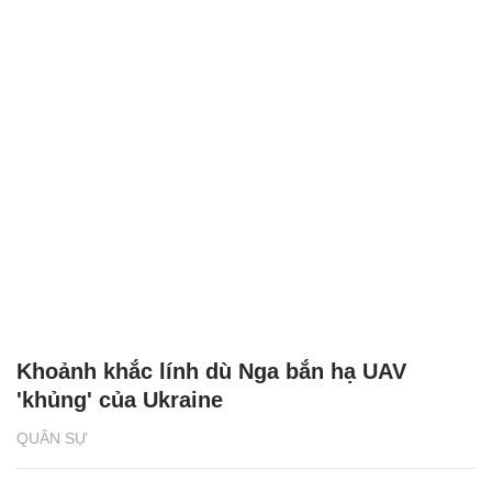
Khoảnh khắc lính dù Nga bắn hạ UAV
'khủng' của Ukraine
QUÂN SỰ