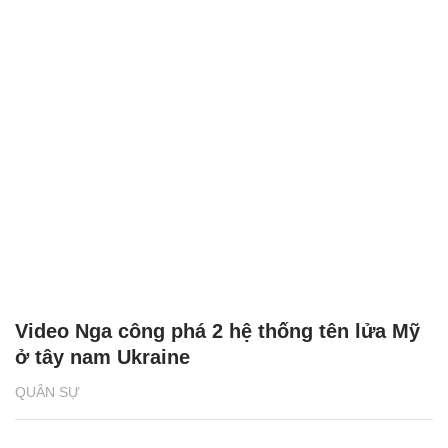
Video Nga công phá 2 hệ thống tên lửa Mỹ
ở tây nam Ukraine
QUÂN SỰ