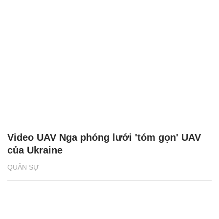
Video UAV Nga phóng lưới 'tóm gọn' UAV
của Ukraine
QUÂN SỰ