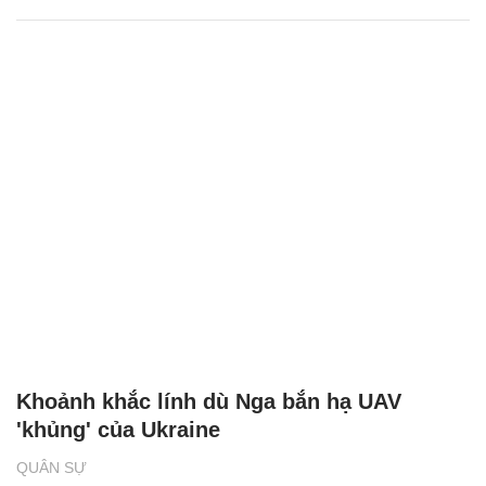
Khoảnh khắc lính dù Nga bắn hạ UAV
'khủng' của Ukraine
QUÂN SỰ