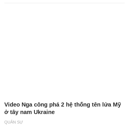
Video Nga công phá 2 hệ thống tên lửa Mỹ
ở tây nam Ukraine
QUÂN SỰ