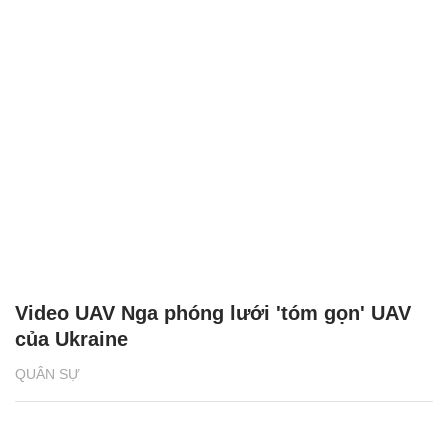
Video UAV Nga phóng lưới 'tóm gọn' UAV
của Ukraine
QUÂN SỰ