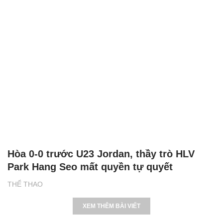
Hòa 0-0 trước U23 Jordan, thầy trò HLV
Park Hang Seo mất quyền tự quyết
THỂ THAO
XEM THÊM BÀI VIẾT