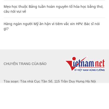
Mẹo học thuộc Bảng tuần hoàn nguyên tố hóa học bằng thơ,
câu nói vui vẻ
Hàng ngàn người Mỹ ân hận vì tiêm vắc xin HPV: Bác sĩ nói
gì?
CHUYÊN TRANG CỦA BÁO
Tòa soạn: Tòa nhà Cục Tần Số, 115 Trần Duy Hưng Hà Nội
Giấy phép hoạt động báo chí: Số 09/GP-BTTTT, Bộ Thông tin và
Truyền thông cấp ngày 07/01/2019.
0916118822
Hotline nội dung: