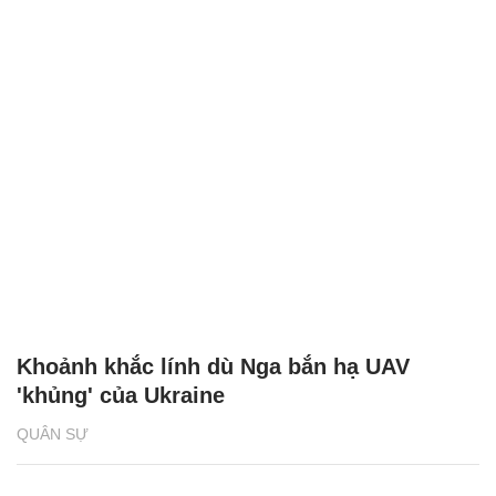
Khoảnh khắc lính dù Nga bắn hạ UAV
'khủng' của Ukraine
QUÂN SỰ