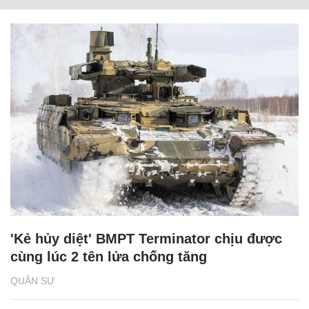
'Kẻ hủy diệt' BMPT Terminator chịu được
cùng lúc 2 tên lửa chống tăng
QUÂN SỰ