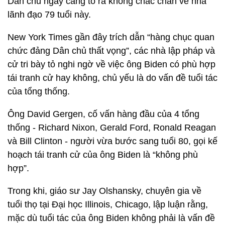
Dân chủ ngày càng tỏ ra không chắc chắn về nhà
lãnh đạo 79 tuổi này.
New York Times gần đây trích dẫn “hàng chục quan
chức đảng Dân chủ thất vọng”, các nhà lập pháp và
cử tri bày tỏ nghi ngờ về việc ông Biden có phù hợp
tái tranh cử hay không, chủ yếu là do vấn đề tuổi tác
của tổng thống.
Ông David Gergen, cố vấn hàng đầu của 4 tổng
thống - Richard Nixon, Gerald Ford, Ronald Reagan
và Bill Clinton - người vừa bước sang tuổi 80, gọi kế
hoạch tái tranh cử của ông Biden là “không phù
hợp”.
Trong khi, giáo sư Jay Olshansky, chuyên gia về
tuổi thọ tại Đại học Illinois, Chicago, lập luận rằng,
mặc dù tuổi tác của ông Biden không phải là vấn đề