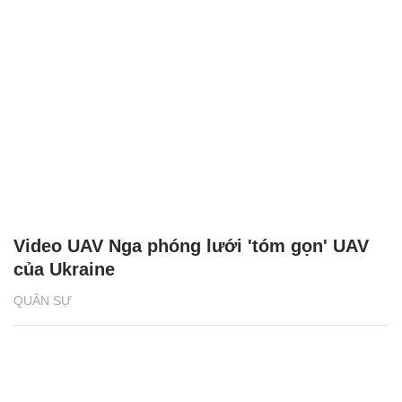
Video UAV Nga phóng lưới 'tóm gọn' UAV
của Ukraine
QUÂN SỰ