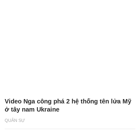
Video Nga công phá 2 hệ thống tên lửa Mỹ
ở tây nam Ukraine
QUÂN SỰ