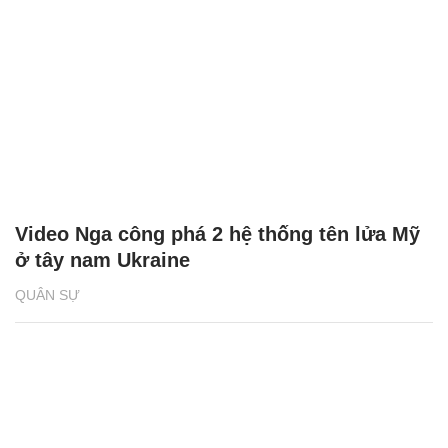
Video Nga công phá 2 hệ thống tên lửa Mỹ
ở tây nam Ukraine
QUÂN SỰ