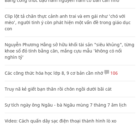
Bảng công thức đạo hàm nguyên hàm cơ bản cần nhớ
Clip lột tả chân thực cảnh anh trai và em gái như 'chó với
mèo', người tinh ý còn phát hiện một vấn đề trong giáo dục
con
Nguyễn Phương Hằng sở hữu khối tài sản "siêu khủng", từng
khoe sổ đỏ tính bằng cân, mắng cựu mẫu 'không có nổi
nghìn tỷ'
Các công thức hóa học lớp 8, 9 cơ bản cần nhớ
106
Truy nã kẻ giết bạn thân rồi chôn ngồi dưới bãi cát
Sự tích ngày ông Ngâu - bà Ngâu mùng 7 tháng 7 âm lịch
Video: Cách quấn dây sạc điện thoại thành hình lò xo