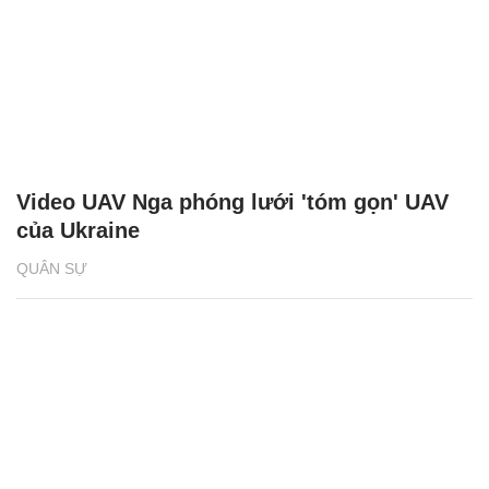
Video UAV Nga phóng lưới 'tóm gọn' UAV
của Ukraine
QUÂN SỰ