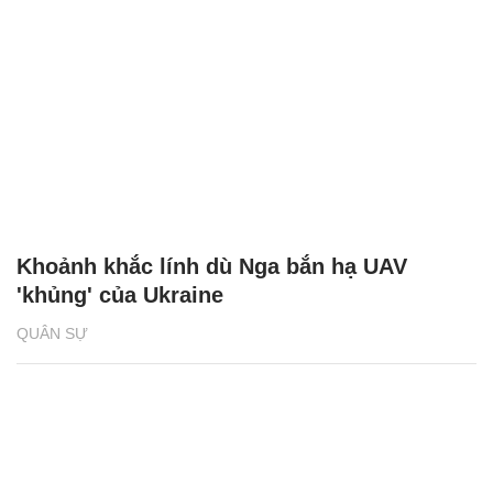
Khoảnh khắc lính dù Nga bắn hạ UAV
'khủng' của Ukraine
QUÂN SỰ