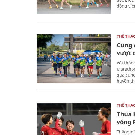
động viên
THỂ THA
Cung 
vượt 
Với thôn
Marathon
qua cung
huyền th
THỂ THA
Thua 
vòng P
Thắng nữ