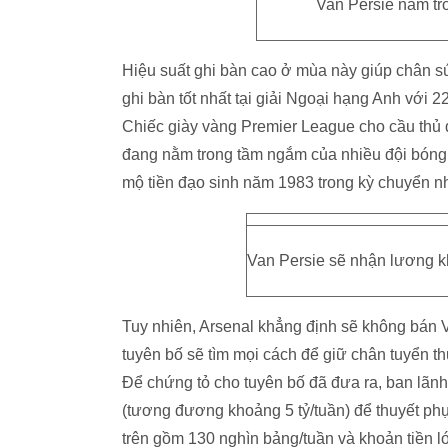
Van Persie nằm tr
Hiệu suất ghi bàn cao ở mùa này giúp chân s
ghi bàn tốt nhất tại giải Ngoại hạng Anh với 
Chiếc giày vàng Premier League cho cầu thủ đ
đang nằm trong tầm ngắm của nhiều đội bóng 
mộ tiền đạo sinh năm 1983 trong kỳ chuyển 
Van Persie sẽ nhận lương kh
Tuy nhiên, Arsenal khẳng định sẽ không bán Va
tuyên bố sẽ tìm mọi cách để giữ chân tuyển 
Để chứng tỏ cho tuyên bố đã đưa ra, ban lã
(tương đương khoảng 5 tỷ/tuần) để thuyết phụ
trên gồm 130 nghìn bảng/tuần và khoản tiền lót