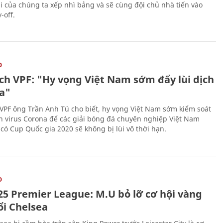
ái của chúng ta xếp nhì bảng và sẽ cùng đội chủ nhà tiến vào
-off.
O
ịch VPF: "Hy vọng Việt Nam sớm đẩy lùi dịch
a"
 VPF ông Trần Anh Tú cho biết, hy vọng Việt Nam sớm kiểm soát
h virus Corona để các giải bóng đá chuyên nghiệp Việt Nam
 có Cup Quốc gia 2020 sẽ không bị lùi vô thời hạn.
O
25 Premier League: M.U bỏ lỡ cơ hội vàng
ổi Chelsea