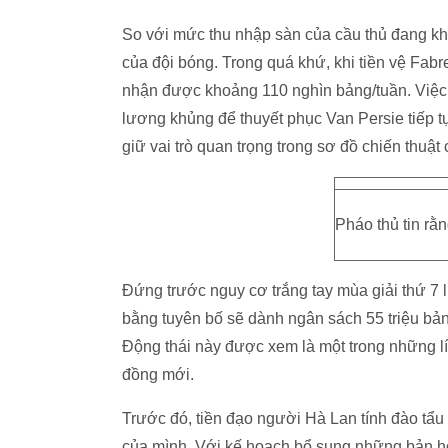
So với mức thu nhập sàn của cầu thủ đang kho
của đội bóng. Trong quá khứ, khi tiền vệ Fa
nhận được khoảng 110 nghìn bảng/tuần. Việc
lương khủng để thuyết phục Van Persie tiếp t
giữ vai trò quan trọng trong sơ đồ chiến thuậ
Pháo thủ tin rằ
Đứng trước nguy cơ trắng tay mùa giải thứ 7 li
bằng tuyên bố sẽ dành ngân sách 55 triệu bả
Động thái này được xem là một trong những lí
đồng mới.
Trước đó, tiền đạo người Hà Lan tính đào tẩu
của mình. Với kế hoạch bổ sung những bản hợp