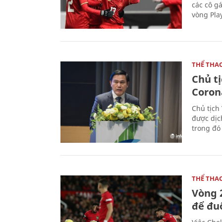
các cô g
vòng Play
THỂ THA
Chủ t
Coron
Chủ tịch
được dịc
trong đó
THỂ THA
Vòng 
để đu