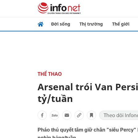
Đời sống
Thị trường
Thế giới
THỂ THAO
Arsenal trói Van Per
tỷ/tuần
Pháo thủ quyết tâm giữ chân "siêu Percy"
nghìn bảng/tuần.