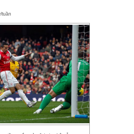
ỷ/tuần