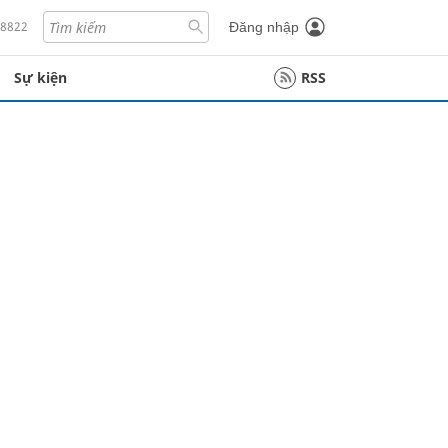
18822
Đăng nhập
Sự kiện
RSS