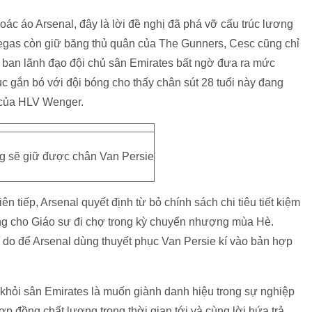
ác áo Arsenal, đây là lời đề nghị đã phá vỡ cấu trúc lương
bregas còn giữ băng thủ quân của The Gunners, Cesc cũng chỉ
 ban lãnh đạo đội chủ sân Emirates bất ngờ đưa ra mức
ục gắn bó với đội bóng cho thấy chân sút 28 tuổi này đang
t của HLV Wenger.
ng sẽ giữ được chân Van Persie
ên tiếp, Arsenal quyết định từ bỏ chính sách chi tiêu tiết kiệm
ng cho Giáo sư đi chợ trong kỳ chuyển nhượng mùa Hè.
 do để Arsenal dùng thuyết phục Van Persie kí vào bản hợp
 khỏi sân Emirates là muốn giành danh hiệu trong sự nghiệp
 đồng chất lượng trong thời gian tới và cùng lời hứa trả