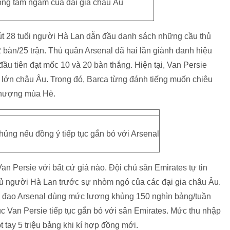
ong tầm ngắm của đại gia châu Âu
út 28 tuổi người Hà Lan dẫn đầu danh sách những cầu thủ
22 bàn/25 trận. Thủ quân Arsenal đã hai lần giành danh hiệu
ầu tiên đạt mốc 10 và 20 bàn thắng. Hiện tại, Van Persie
lớn châu Âu. Trong đó, Barca từng đánh tiếng muốn chiêu
nhượng mùa Hè.
ủng nếu đồng ý tiếp tục gắn bó với Arsenal
n Persie với bất cứ giá nào. Đội chủ sân Emirates tự tin
thủ người Hà Lan trước sự nhòm ngó của các đại gia châu Âu.
nh đạo Arsenal dùng mức lương khủng 150 nghìn bảng/tuần
c Van Persie tiếp tục gắn bó với sân Emirates. Mức thu nhập
 tay 5 triệu bảng khi kí hợp đồng mới.