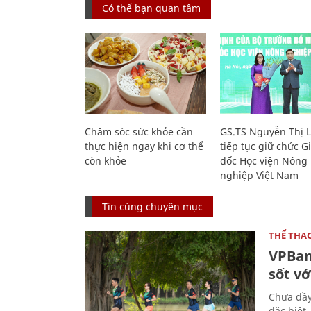
Có thể bạn quan tâm
Chăm sóc sức khỏe cần
GS.TS Nguyễn Thị 
thực hiện ngay khi cơ thể
tiếp tục giữ chức 
còn khỏe
đốc Học viện Nông
nghiệp Việt Nam
Tin cùng chuyên mục
THỂ THA
VPBan
sốt vớ
Chưa đầy
đặc biệt