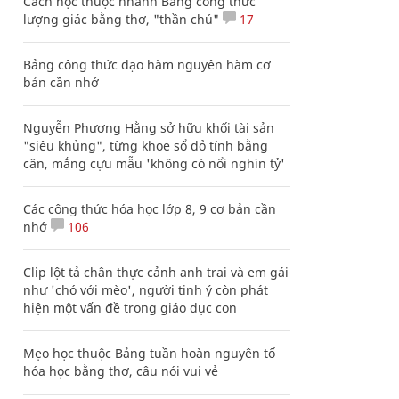
Cách học thuộc nhanh Bảng công thức
lượng giác bằng thơ, "thần chú"
17
Bảng công thức đạo hàm nguyên hàm cơ
bản cần nhớ
Nguyễn Phương Hằng sở hữu khối tài sản
"siêu khủng", từng khoe sổ đỏ tính bằng
cân, mắng cựu mẫu 'không có nổi nghìn tỷ'
Các công thức hóa học lớp 8, 9 cơ bản cần
nhớ
106
Clip lột tả chân thực cảnh anh trai và em gái
như 'chó với mèo', người tinh ý còn phát
hiện một vấn đề trong giáo dục con
Mẹo học thuộc Bảng tuần hoàn nguyên tố
hóa học bằng thơ, câu nói vui vẻ