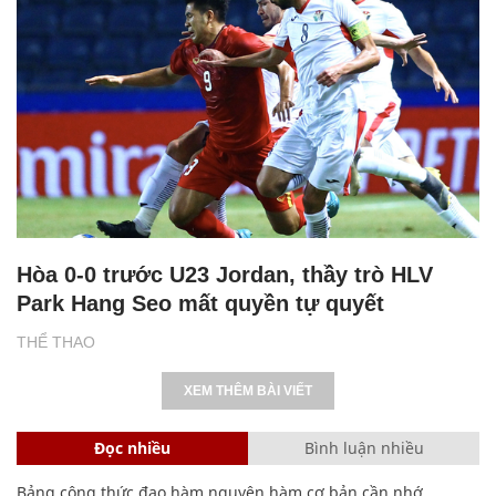
Hòa 0-0 trước U23 Jordan, thầy trò HLV
Park Hang Seo mất quyền tự quyết
THỂ THAO
XEM THÊM BÀI VIẾT
Đọc nhiều
Bình luận nhiều
Bảng công thức đạo hàm nguyên hàm cơ bản cần nhớ