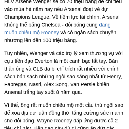
HLV Arsene Wenger sẽ có 70 triệu bảng để chi tiêu
vào mùa hè năm nay nếu Arsenal đoạt vé dự
Champions League. Về tiềm lực tài chính, Arsenal
không thể bằng Chelsea - đội bóng cũng
đang
muốn chiêu mộ Rooney
và có ngân sách chuyển
nhượng lên đến 100 triệu bảng.
Tuy nhiên, Wenger và các trợ lý xem thương vụ với
cựu tiền đạo Everton là một canh bạc tất tay. Bản
thân ông và CLB đã bị chỉ trích rất nhiều với chính
sách bán sạch những ngôi sao sáng nhất từ Henry,
Fabregas, Nasri, Alex Song, Van Persie khiến
Arsenal trắng tay suốt 8 năm qua.
Vì thế, ông rất muốn chiêu mộ một cầu thủ ngôi sao
để xoa dịu dư luận đồng thời tăng cường sức mạnh
cho đội bóng. Wayne Rooney đáp ứng được cả 2
tiêu chí này. Tiền đạo này dù gì cũng ăn đứt các