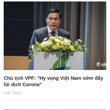
Chủ tịch VPF: "Hy vọng Việt Nam sớm đẩy
lùi dịch Corona"
THỂ THAO