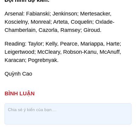
Đội hình dự kiến:
Arsenal: Fabianski; Jenkinson; Mertesacker,
Koscielny, Monreal; Arteta, Coquelin; Oxlade-
Chamberlain, Cazorla, Ramsey; Giroud.
Reading: Taylor; Kelly, Pearce, Mariappa, Harte;
Leigertwood; McCleary, Robson-Kanu, McAnuff,
Karacan; Pogrebnyak.
Quỳnh Cao