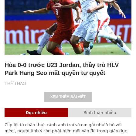
Hòa 0-0 trước U23 Jordan, thầy trò HLV
Park Hang Seo mất quyền tự quyết
THỂ THAO
XEM THÊM BÀI VIẾT
Đọc nhiều
Bình luận nhiều
Clip lột tả chân thực cảnh anh trai và em gái như 'chó với
mèo', người tinh ý còn phát hiện một vấn đề trong giáo dục