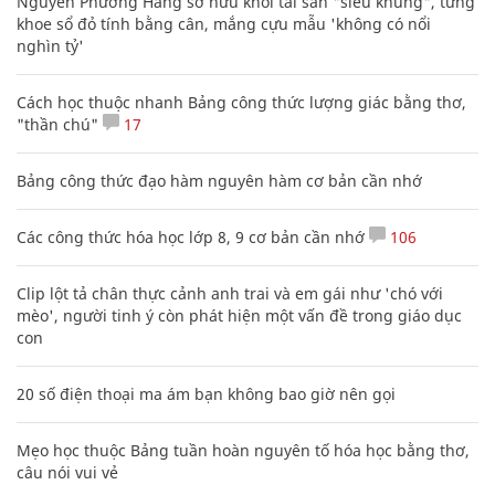
Nguyễn Phương Hằng sở hữu khối tài sản "siêu khủng", từng
khoe sổ đỏ tính bằng cân, mắng cựu mẫu 'không có nổi
nghìn tỷ'
Cách học thuộc nhanh Bảng công thức lượng giác bằng thơ,
"thần chú"
17
Bảng công thức đạo hàm nguyên hàm cơ bản cần nhớ
Các công thức hóa học lớp 8, 9 cơ bản cần nhớ
106
Clip lột tả chân thực cảnh anh trai và em gái như 'chó với
mèo', người tinh ý còn phát hiện một vấn đề trong giáo dục
con
20 số điện thoại ma ám bạn không bao giờ nên gọi
Mẹo học thuộc Bảng tuần hoàn nguyên tố hóa học bằng thơ,
câu nói vui vẻ