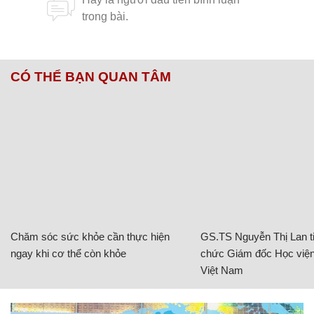
CÓ THỂ BẠN QUAN TÂM
Chăm sóc sức khỏe cần thực hiện
GS.TS Nguyễn Thị Lan ti
ngay khi cơ thể còn khỏe
chức Giám đốc Học viện
Việt Nam