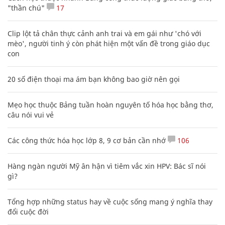
"thần chú"
17
Clip lột tả chân thực cảnh anh trai và em gái như 'chó với
mèo', người tinh ý còn phát hiện một vấn đề trong giáo dục
con
20 số điện thoại ma ám bạn không bao giờ nên gọi
Mẹo học thuộc Bảng tuần hoàn nguyên tố hóa học bằng thơ,
câu nói vui vẻ
Các công thức hóa học lớp 8, 9 cơ bản cần nhớ
106
Hàng ngàn người Mỹ ân hận vì tiêm vắc xin HPV: Bác sĩ nói
gì?
Tổng hợp những status hay về cuộc sống mang ý nghĩa thay
đổi cuộc đời