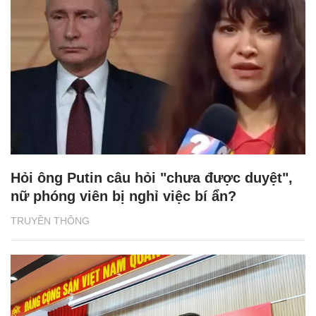
Hỏi ông Putin câu hỏi "chưa được duyệt",
nữ phóng viên bị nghỉ việc bí ẩn?
TRUYỀN THÔNG